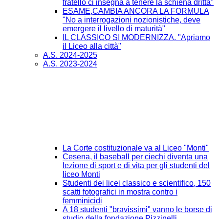
fratello ci insegna a tenere la schiena dritta"
ESAME,CAMBIA ANCORA LA FORMULA
"No a interrogazioni nozionistiche, deve
emergere il livello di maturità"
IL CLASSICO SI MODERNIZZA. "Apriamo
il Liceo alla città"
A.S. 2024-2025
A.S. 2023-2024
La Corte costituzionale va al Liceo "Monti"
Cesena, il baseball per ciechi diventa una
lezione di sport e di vita per gli studenti del
liceo Monti
Studenti dei licei classico e scientifico, 150
scatti fotografici in mostra contro i
femminicidi
A 18 studenti "bravissimi" vanno le borse di
studio della fondazione Pizzinelli