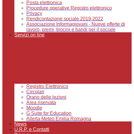
Posta elettronica
Procedure operative Registro elettronico
Privacy
Rendicontazione sociale 2019-2022
Associazione Informagiovani - Nuove offerte di
lavoro, premi, tirocini e bandi per il sociale
Servizi on line
Registro Elettronico
Circolari
Orario delle lezioni
Area riservata
Moodle
G Suite for Education
Allerta Meteo Emilia Romagna
News
U.R.P. e Contatti