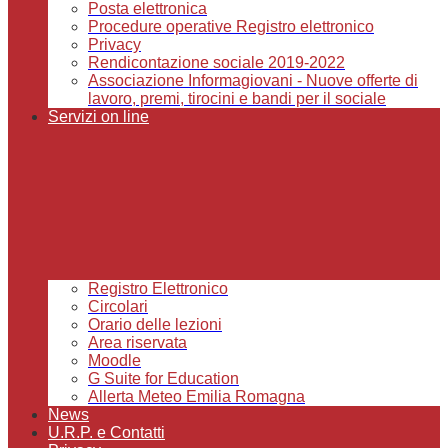
Posta elettronica
Procedure operative Registro elettronico
Privacy
Rendicontazione sociale 2019-2022
Associazione Informagiovani - Nuove offerte di
lavoro, premi, tirocini e bandi per il sociale
Servizi on line
Registro Elettronico
Circolari
Orario delle lezioni
Area riservata
Moodle
G Suite for Education
Allerta Meteo Emilia Romagna
News
U.R.P. e Contatti