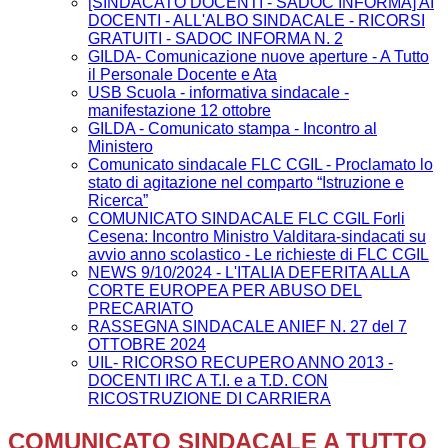
[SINDACATO DOCENTI - SADOC INFORMA] AI
DOCENTI - ALL'ALBO SINDACALE - RICORSI
GRATUITI - SADOC INFORMA N. 2
GILDA- Comunicazione nuove aperture - A Tutto
il Personale Docente e Ata
USB Scuola - informativa sindacale -
manifestazione 12 ottobre
GILDA - Comunicato stampa - Incontro al
Ministero
Comunicato sindacale FLC CGIL - Proclamato lo
stato di agitazione nel comparto “Istruzione e
Ricerca”
COMUNICATO SINDACALE FLC CGIL Forli
Cesena: Incontro Ministro Valditara-sindacati su
avvio anno scolastico - Le richieste di FLC CGIL
NEWS 9/10/2024 - L'ITALIA DEFERITA ALLA
CORTE EUROPEA PER ABUSO DEL
PRECARIATO
RASSEGNA SINDACALE ANIEF N. 27 del 7
OTTOBRE 2024
UIL- RICORSO RECUPERO ANNO 2013 -
DOCENTI IRC A T.I. e a T.D. CON
RICOSTRUZIONE DI CARRIERA
COMUNICATO SINDACALE A TUTTO