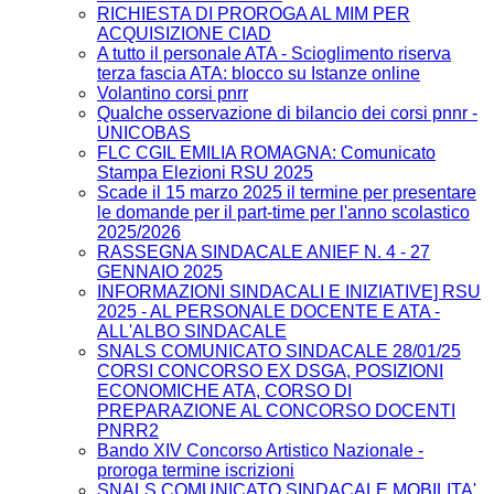
RICHIESTA DI PROROGA AL MIM PER
ACQUISIZIONE CIAD
A tutto il personale ATA - Scioglimento riserva
terza fascia ATA: blocco su Istanze online
Volantino corsi pnrr
Qualche osservazione di bilancio dei corsi pnnr -
UNICOBAS
FLC CGIL EMILIA ROMAGNA: Comunicato
Stampa Elezioni RSU 2025
Scade il 15 marzo 2025 il termine per presentare
le domande per il part-time per l'anno scolastico
2025/2026
RASSEGNA SINDACALE ANIEF N. 4 - 27
GENNAIO 2025
INFORMAZIONI SINDACALI E INIZIATIVE] RSU
2025 - AL PERSONALE DOCENTE E ATA -
ALL'ALBO SINDACALE
SNALS COMUNICATO SINDACALE 28/01/25
CORSI CONCORSO EX DSGA, POSIZIONI
ECONOMICHE ATA, CORSO DI
PREPARAZIONE AL CONCORSO DOCENTI
PNRR2
Bando XIV Concorso Artistico Nazionale -
proroga termine iscrizioni
SNALS COMUNICATO SINDACALE MOBILITA'