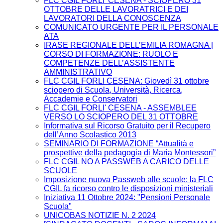
FLC CGIL FORLI' CESENA - SCIOPERO 31
OTTOBRE DELLE LAVORATRICI E DEI
LAVORATORI DELLA CONOSCENZA
COMUNICATO URGENTE PER IL PERSONALE
ATA
IRASE REGIONALE DELL’EMILIA ROMAGNA |
CORSO DI FORMAZIONE: RUOLO E
COMPETENZE DELL’ASSISTENTE
AMMINISTRATIVO
FLC CGIL FORLI CESENA: Giovedì 31 ottobre
sciopero di Scuola, Università, Ricerca,
Accademie e Conservatori
FLC CGIL FORLI' CESENA - ASSEMBLEE
VERSO LO SCIOPERO DEL 31 OTTOBRE
Informativa sul Ricorso Gratuito per il Recupero
dell’Anno Scolastico 2013
SEMINARIO DI FORMAZIONE “Attualità e
prospettive della pedagogia di Maria Montessori”
FLC CGIL NO A PASSWEB A CARICO DELLE
SCUOLE
Imposizione nuova Passweb alle scuole: la FLC
CGIL fa ricorso contro le disposizioni ministeriali
Iniziativa 11 Ottobre 2024: "Pensioni Personale
Scuola"
UNICOBAS NOTIZIE N. 2 2024