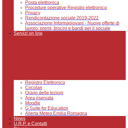
Posta elettronica
Procedure operative Registro elettronico
Privacy
Rendicontazione sociale 2019-2022
Associazione Informagiovani - Nuove offerte di
lavoro, premi, tirocini e bandi per il sociale
Servizi on line
Registro Elettronico
Circolari
Orario delle lezioni
Area riservata
Moodle
G Suite for Education
Allerta Meteo Emilia Romagna
News
U.R.P. e Contatti