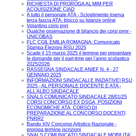
RICHIESTA DI PROROGA AL MIM PER
ACQUISIZIONE CIAD
A tutto il personale ATA - Scioglimento riserva
terza fascia ATA: blocco su Istanze online
Volantino corsi pnrr
Qualche osservazione di bilancio dei corsi pnnr -
UNICOBAS
FLC CGIL EMILIA ROMAGNA: Comunicato
Stampa Elezioni RSU 2025
Scade il 15 marzo 2025 il termine per presentare
le domande per il part-time per l'anno scolastico
2025/2026
RASSEGNA SINDACALE ANIEF N. 4 - 27
GENNAIO 2025
INFORMAZIONI SINDACALI E INIZIATIVE] RSU
2025 - AL PERSONALE DOCENTE E ATA -
ALL'ALBO SINDACALE
SNALS COMUNICATO SINDACALE 28/01/25
CORSI CONCORSO EX DSGA, POSIZIONI
ECONOMICHE ATA, CORSO DI
PREPARAZIONE AL CONCORSO DOCENTI
PNRR2
Bando XIV Concorso Artistico Nazionale -
proroga termine iscrizioni
SNALS COMUNICATO SINDACALE MOBILITA'