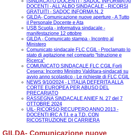
[SINDACATO DOCENTI - SADOC INFORMA] AI
DOCENTI - ALL'ALBO SINDACALE - RICORSI
GRATUITI - SADOC INFORMA N. 2
GILDA- Comunicazione nuove aperture - A Tutto
il Personale Docente e Ata
USB Scuola - informativa sindacale -
manifestazione 12 ottobre
GILDA - Comunicato stampa - Incontro al
Ministero
Comunicato sindacale FLC CGIL - Proclamato lo
stato di agitazione nel comparto “Istruzione e
Ricerca”
COMUNICATO SINDACALE FLC CGIL Forli
Cesena: Incontro Ministro Valditara-sindacati su
avvio anno scolastico - Le richieste di FLC CGIL
NEWS 9/10/2024 - L'ITALIA DEFERITA ALLA
CORTE EUROPEA PER ABUSO DEL
PRECARIATO
RASSEGNA SINDACALE ANIEF N. 27 del 7
OTTOBRE 2024
UIL- RICORSO RECUPERO ANNO 2013 -
DOCENTI IRC A T.I. e a T.D. CON
RICOSTRUZIONE DI CARRIERA
GILDA- Comunicazione nuove