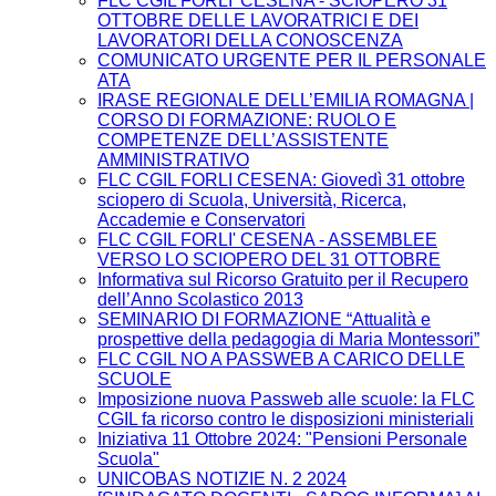
FLC CGIL FORLI' CESENA - SCIOPERO 31
OTTOBRE DELLE LAVORATRICI E DEI
LAVORATORI DELLA CONOSCENZA
COMUNICATO URGENTE PER IL PERSONALE
ATA
IRASE REGIONALE DELL’EMILIA ROMAGNA |
CORSO DI FORMAZIONE: RUOLO E
COMPETENZE DELL’ASSISTENTE
AMMINISTRATIVO
FLC CGIL FORLI CESENA: Giovedì 31 ottobre
sciopero di Scuola, Università, Ricerca,
Accademie e Conservatori
FLC CGIL FORLI' CESENA - ASSEMBLEE
VERSO LO SCIOPERO DEL 31 OTTOBRE
Informativa sul Ricorso Gratuito per il Recupero
dell’Anno Scolastico 2013
SEMINARIO DI FORMAZIONE “Attualità e
prospettive della pedagogia di Maria Montessori”
FLC CGIL NO A PASSWEB A CARICO DELLE
SCUOLE
Imposizione nuova Passweb alle scuole: la FLC
CGIL fa ricorso contro le disposizioni ministeriali
Iniziativa 11 Ottobre 2024: "Pensioni Personale
Scuola"
UNICOBAS NOTIZIE N. 2 2024