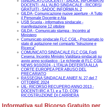
[SINDACATO DOCENTI - SADOC INFORMA] AI
DOCENTI - ALL'ALBO SINDACALE - RICORSI
GRATUITI - SADOC INFORMA N. 2
GILDA- Comunicazione nuove aperture - A Tutto
il Personale Docente e Ata
USB Scuola - informativa sindacale -
manifestazione 12 ottobre
GILDA - Comunicato stampa - Incontro al
Ministero
Comunicato sindacale FLC CGIL - Proclamato lo
stato di agitazione nel comparto “Istruzione e
Ricerca”
COMUNICATO SINDACALE FLC CGIL Forli
Cesena: Incontro Ministro Valditara-sindacati su
avvio anno scolastico - Le richieste di FLC CGIL
NEWS 9/10/2024 - L'ITALIA DEFERITA ALLA
CORTE EUROPEA PER ABUSO DEL
PRECARIATO
RASSEGNA SINDACALE ANIEF N. 27 del 7
OTTOBRE 2024
UIL- RICORSO RECUPERO ANNO 2013 -
DOCENTI IRC A T.I. e a T.D. CON
RICOSTRUZIONE DI CARRIERA
Informativa sul Ricorso Gratuito per