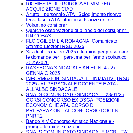
RICHIESTA DI PROROGA AL MIM PER
ACQUISIZIONE CIAD
A tutto il personale ATA - Scioglimento riserva
terza fascia ATA: blocco su Istanze online
Volantino corsi pnrr
Qualche osservazione di bilancio dei corsi pnnr -
UNICOBAS
FLC CGIL EMILIA ROMAGNA: Comunicato
Stampa Elezioni RSU 2025
Scade il 15 marzo 2025 il termine per presentare
le domande per il part-time per l'anno scolastico
2025/2026
RASSEGNA SINDACALE ANIEF N. 4 - 27
GENNAIO 2025
INFORMAZIONI SINDACALI E INIZIATIVE] RSU
2025 - AL PERSONALE DOCENTE E ATA -
ALL'ALBO SINDACALE
SNALS COMUNICATO SINDACALE 28/01/25
CORSI CONCORSO EX DSGA, POSIZIONI
ECONOMICHE ATA, CORSO DI
PREPARAZIONE AL CONCORSO DOCENTI
PNRR2
Bando XIV Concorso Artistico Nazionale -
proroga termine iscrizioni
SNALS COMUNICATO SINDACALE MOBILITA'