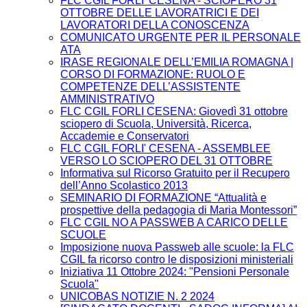
FLC CGIL FORLI' CESENA - SCIOPERO 31
OTTOBRE DELLE LAVORATRICI E DEI
LAVORATORI DELLA CONOSCENZA
COMUNICATO URGENTE PER IL PERSONALE
ATA
IRASE REGIONALE DELL’EMILIA ROMAGNA |
CORSO DI FORMAZIONE: RUOLO E
COMPETENZE DELL’ASSISTENTE
AMMINISTRATIVO
FLC CGIL FORLI CESENA: Giovedì 31 ottobre
sciopero di Scuola, Università, Ricerca,
Accademie e Conservatori
FLC CGIL FORLI' CESENA - ASSEMBLEE
VERSO LO SCIOPERO DEL 31 OTTOBRE
Informativa sul Ricorso Gratuito per il Recupero
dell’Anno Scolastico 2013
SEMINARIO DI FORMAZIONE “Attualità e
prospettive della pedagogia di Maria Montessori”
FLC CGIL NO A PASSWEB A CARICO DELLE
SCUOLE
Imposizione nuova Passweb alle scuole: la FLC
CGIL fa ricorso contro le disposizioni ministeriali
Iniziativa 11 Ottobre 2024: "Pensioni Personale
Scuola"
UNICOBAS NOTIZIE N. 2 2024