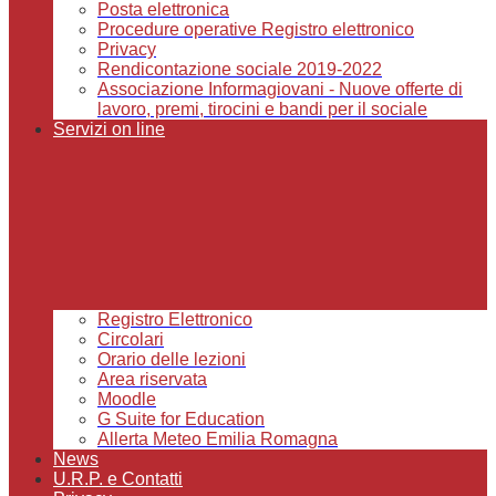
Posta elettronica
Procedure operative Registro elettronico
Privacy
Rendicontazione sociale 2019-2022
Associazione Informagiovani - Nuove offerte di
lavoro, premi, tirocini e bandi per il sociale
Servizi on line
Registro Elettronico
Circolari
Orario delle lezioni
Area riservata
Moodle
G Suite for Education
Allerta Meteo Emilia Romagna
News
U.R.P. e Contatti