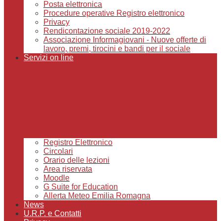
Posta elettronica
Procedure operative Registro elettronico
Privacy
Rendicontazione sociale 2019-2022
Associazione Informagiovani - Nuove offerte di
lavoro, premi, tirocini e bandi per il sociale
Servizi on line
Registro Elettronico
Circolari
Orario delle lezioni
Area riservata
Moodle
G Suite for Education
Allerta Meteo Emilia Romagna
News
U.R.P. e Contatti