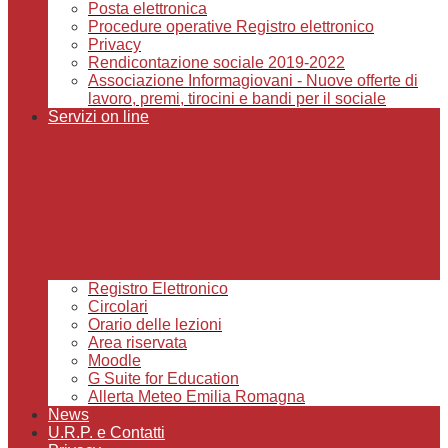
Posta elettronica
Procedure operative Registro elettronico
Privacy
Rendicontazione sociale 2019-2022
Associazione Informagiovani - Nuove offerte di
lavoro, premi, tirocini e bandi per il sociale
Servizi on line
Registro Elettronico
Circolari
Orario delle lezioni
Area riservata
Moodle
G Suite for Education
Allerta Meteo Emilia Romagna
News
U.R.P. e Contatti