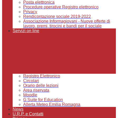
Posta elettronica
Procedure operative Registro elettronico
Privacy
Rendicontazione sociale 2019-2022
Associazione Informagiovani - Nuove offerte di
lavoro, premi, tirocini e bandi per il sociale
Servizi on line
Registro Elettronico
Circolari
Orario delle lezioni
Area riservata
Moodle
G Suite for Education
Allerta Meteo Emilia Romagna
News
U.R.P. e Contatti