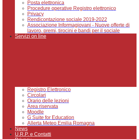
Posta elettronica
Procedure operative Registro elettronico
Privacy
Rendicontazione sociale 2019-2022
Associazione Informagiovani - Nuove offerte di
lavoro, premi, tirocini e bandi per il sociale
Servizi on line
Registro Elettronico
Circolari
Orario delle lezioni
Area riservata
Moodle
G Suite for Education
Allerta Meteo Emilia Romagna
News
U.R.P. e Contatti