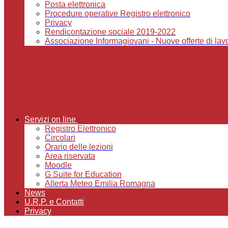
Posta elettronica
Procedure operative Registro elettronico
Privacy
Rendicontazione sociale 2019-2022
Associazione Informagiovani - Nuove offerte di lavor
Servizi on line
Registro Elettronico
Circolari
Orario delle lezioni
Area riservata
Moodle
G Suite for Education
Allerta Meteo Emilia Romagna
News
U.R.P. e Contatti
Privacy