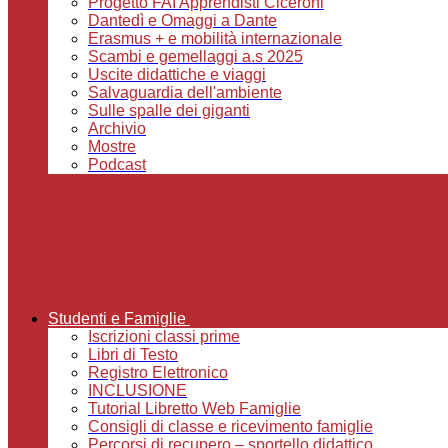
Progetto FAI Apprendisti Ciceroni
Dantedì e Omaggi a Dante
Erasmus + e mobilità internazionale
Scambi e gemellaggi a.s 2025
Uscite didattiche e viaggi
Salvaguardia dell'ambiente
Sulle spalle dei giganti
Archivio
Mostre
Podcast
Studenti e Famiglie
Iscrizioni classi prime
Libri di Testo
Registro Elettronico
INCLUSIONE
Tutorial Libretto Web Famiglie
Consigli di classe e ricevimento famiglie
Percorsi di recupero – sportello didattico