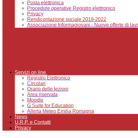
Posta elettronica
Procedure operative Registro elettronico
Privacy
Rendicontazione sociale 2019-2022
Associazione Informagiovani - Nuove offerte di lavor
Servizi on line
Registro Elettronico
Circolari
Orario delle lezioni
Area riservata
Moodle
G Suite for Education
Allerta Meteo Emilia Romagna
News
U.R.P. e Contatti
Privacy