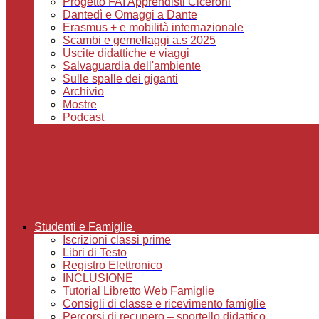
Progetto FAI Apprendisti Ciceroni
Dantedì e Omaggi a Dante
Erasmus + e mobilità internazionale
Scambi e gemellaggi a.s 2025
Uscite didattiche e viaggi
Salvaguardia dell'ambiente
Sulle spalle dei giganti
Archivio
Mostre
Podcast
Studenti e Famiglie
Iscrizioni classi prime
Libri di Testo
Registro Elettronico
INCLUSIONE
Tutorial Libretto Web Famiglie
Consigli di classe e ricevimento famiglie
Percorsi di recupero – sportello didattico