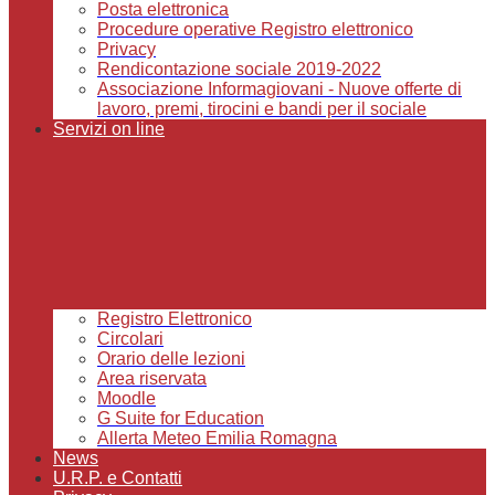
Posta elettronica
Procedure operative Registro elettronico
Privacy
Rendicontazione sociale 2019-2022
Associazione Informagiovani - Nuove offerte di
lavoro, premi, tirocini e bandi per il sociale
Servizi on line
Registro Elettronico
Circolari
Orario delle lezioni
Area riservata
Moodle
G Suite for Education
Allerta Meteo Emilia Romagna
News
U.R.P. e Contatti