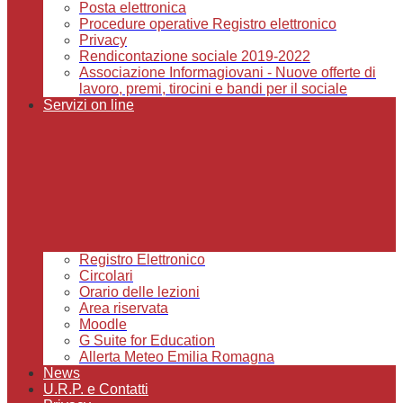
Posta elettronica
Procedure operative Registro elettronico
Privacy
Rendicontazione sociale 2019-2022
Associazione Informagiovani - Nuove offerte di
lavoro, premi, tirocini e bandi per il sociale
Servizi on line
Registro Elettronico
Circolari
Orario delle lezioni
Area riservata
Moodle
G Suite for Education
Allerta Meteo Emilia Romagna
News
U.R.P. e Contatti