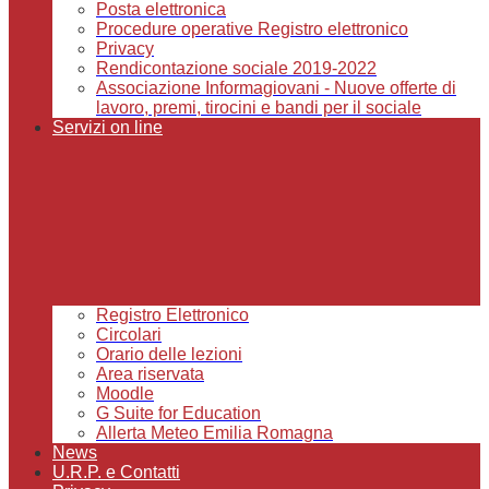
Posta elettronica
Procedure operative Registro elettronico
Privacy
Rendicontazione sociale 2019-2022
Associazione Informagiovani - Nuove offerte di
lavoro, premi, tirocini e bandi per il sociale
Servizi on line
Registro Elettronico
Circolari
Orario delle lezioni
Area riservata
Moodle
G Suite for Education
Allerta Meteo Emilia Romagna
News
U.R.P. e Contatti