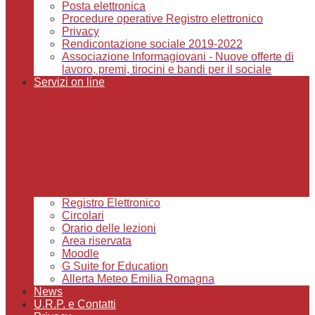
Posta elettronica
Procedure operative Registro elettronico
Privacy
Rendicontazione sociale 2019-2022
Associazione Informagiovani - Nuove offerte di
lavoro, premi, tirocini e bandi per il sociale
Servizi on line
Registro Elettronico
Circolari
Orario delle lezioni
Area riservata
Moodle
G Suite for Education
Allerta Meteo Emilia Romagna
News
U.R.P. e Contatti