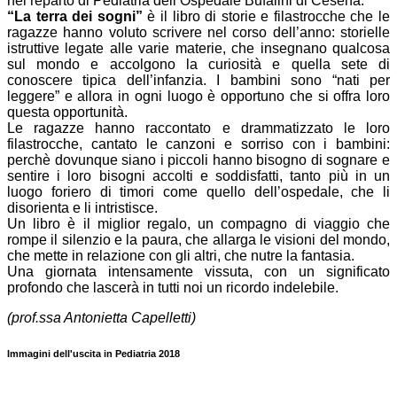
nel reparto di Pediatria dell’Ospedale Bufalini di Cesena.
“La terra dei sogni”
è il libro di storie e filastrocche che le
ragazze hanno voluto scrivere nel corso dell’anno: storielle
istruttive legate alle varie materie, che insegnano qualcosa
sul mondo e accolgono la curiosità e quella sete di
conoscere tipica dell’infanzia. I bambini sono “nati per
leggere” e allora in ogni luogo è opportuno che si offra loro
questa opportunità.
Le ragazze hanno raccontato e drammatizzato le loro
filastrocche, cantato le canzoni e sorriso con i bambini:
perchè dovunque siano i piccoli hanno bisogno di sognare e
sentire i loro bisogni accolti e soddisfatti, tanto più in un
luogo foriero di timori come quello dell’ospedale, che li
disorienta e li intristisce.
Un libro è il miglior regalo, un compagno di viaggio che
rompe il silenzio e la paura, che allarga le visioni del mondo,
che mette in relazione con gli altri, che nutre la fantasia.
Una giornata intensamente vissuta, con un significato
profondo che lascerà in tutti noi un ricordo indelebile.
(prof.ssa Antonietta Capelletti)
Immagini dell'uscita in Pediatria 2018