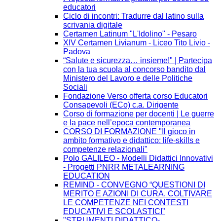
educatori
Ciclo di incontri: Tradurre dal latino sulla
scrivania digitale
Certamen Latinum "L'Idolino" - Pesaro
XIV Certamen Livianum - Liceo Tito Livio -
Padova
“Salute e sicurezza… insieme!" | Partecipa
con la tua scuola al concorso bandito dal
Ministero del Lavoro e delle Politiche
Sociali
Fondazione Verso offerta corso Educatori
Consapevoli (ECo) c.a. Dirigente
Corso di formazione per docenti | Le guerre
e la pace nell’epoca contemporanea
CORSO DI FORMAZIONE "Il gioco in
ambito formativo e didattico: life-skills e
competenze relazionali"
Polo GALILEO - Modelli Didattici Innovativi
- Progetti PNRR METALEARNING
EDUCATION
REMIND - CONVEGNO “QUESTIONI DI
MERITO E AZIONI DI CURA. COLTIVARE
LE COMPETENZE NEI CONTESTI
EDUCATIVI E SCOLASTICI”
"STRUMENTI DIDATTICO-