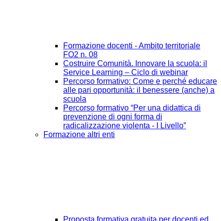
Formazione docenti - Ambito territoriale
FO2 n. 08
Costruire Comunità. Innovare la scuola: il
Service Learning – Ciclo di webinar
Percorso formativo: Come e perché educare
alle pari opportunità: il benessere (anche) a
scuola
Percorso formativo “Per una didattica di
prevenzione di ogni forma di
radicalizzazione violenta - I Livello”
Formazione altri enti
Proposta formativa gratuita per docenti ed