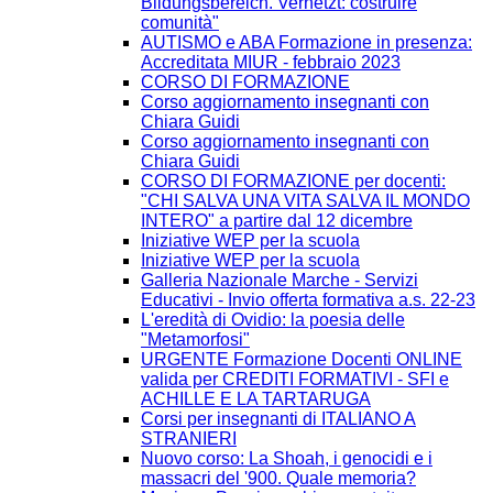
Bildungsbereich. Vernetzt: costruire
comunità"
AUTISMO e ABA Formazione in presenza:
Accreditata MIUR - febbraio 2023
CORSO DI FORMAZIONE
Corso aggiornamento insegnanti con
Chiara Guidi
Corso aggiornamento insegnanti con
Chiara Guidi
CORSO DI FORMAZIONE per docenti:
"CHI SALVA UNA VITA SALVA IL MONDO
INTERO" a partire dal 12 dicembre
Iniziative WEP per la scuola
Iniziative WEP per la scuola
Galleria Nazionale Marche - Servizi
Educativi - Invio offerta formativa a.s. 22-23
L'eredità di Ovidio: la poesia delle
"Metamorfosi"
URGENTE Formazione Docenti ONLINE
valida per CREDITI FORMATIVI - SFI e
ACHILLE E LA TARTARUGA
Corsi per insegnanti di ITALIANO A
STRANIERI
Nuovo corso: La Shoah, i genocidi e i
massacri del '900. Quale memoria?