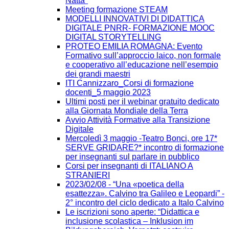
Natta"
Meeting formazione STEAM
MODELLI INNOVATIVI DI DIDATTICA
DIGITALE PNRR- FORMAZIONE MOOC
DIGITAL STORYTELLING
PROTEO EMILIA ROMAGNA: Evento
Formativo sull’approccio laico, non formale
e cooperativo all’educazione nell’esempio
dei grandi maestri
ITI Cannizzaro_Corsi di formazione
docenti_5 maggio 2023
Ultimi posti per il webinar gratuito dedicato
alla Giornata Mondiale della Terra
Avvio Attività Formative alla Transizione
Digitale
Mercoledì 3 maggio -Teatro Bonci, ore 17*
SERVE GRIDARE?* incontro di formazione
per insegnanti sul parlare in pubblico
Corsi per insegnanti di ITALIANO A
STRANIERI
2023/02/08 - “Una «poetica della
esattezza». Calvino tra Galileo e Leopardi” -
2° incontro del ciclo dedicato a Italo Calvino
Le iscrizioni sono aperte: “Didattica e
inclusione scolastica – Inklusion im