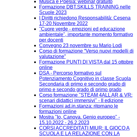
Musica e Poesia: webinar gratuito
Formazione DBT.SKILLS TRAINING nelle
Scuole 2023
I Diritti richiedono Responsabilità: Cesena
17-20 Novembre 2022
"Cuore verde - emozioni ed educazione
ambientale", importante momento formativo
per docenti
Convegno 23 novembre su Mario Lodi
Corso di formazione “Verso nuovi modelli di
valutazione”
Formazione PUNTI DI VISTA dal 15 ottobre
online
DSA - Percorso formativo sul
Potenziamento Cognitivo in classe Scuola
Secondaria di primo e secondo grado di
primo e secondo grado di primo grado
Corso formazione "STEAM 4ALL AR & VR:
scenari didattici immersivi" - II edizione
Formazioni ad.in.stanza: ritornano le
formazioni online
Mostra "Io, Canova. Genio europeo" -
15.10.2022 - 26.2.2023
CORSI ACCREDITATI MIUR: IL GIOCO A
SCUOLA E LA RELAZIONE CON LA