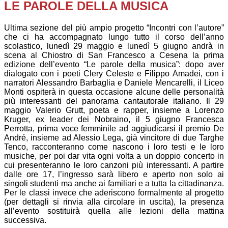
LE PAROLE DELLA MUSICA
Ultima sezione del più ampio progetto “Incontri con l’autore”
che ci ha accompagnato lungo tutto il corso dell’anno
scolastico, lunedì 29 maggio e lunedì 5 giugno andrà in
scena al Chiostro di San Francesco a Cesena la prima
edizione dell’evento “Le parole della musica”: dopo aver
dialogato con i poeti Clery Celeste e Filippo Amadei, con i
narratori Alessandro Barbaglia e Daniele Mencarelli, il Liceo
Monti ospiterà in questa occasione alcune delle personalità
più interessanti del panorama cantautorale italiano. Il 29
maggio Valerio Grutt, poeta e rapper, insieme a Lorenzo
Kruger, ex leader dei Nobraino, il 5 giugno Francesca
Perrotta, prima voce femminile ad aggiudicarsi il premio De
André, insieme ad Alessio Lega, già vincitore di due Targhe
Tenco, racconteranno come nascono i loro testi e le loro
musiche, per poi dar vita ogni volta a un doppio concerto in
cui presenteranno le loro canzoni più interessanti. A partire
dalle ore 17, l’ingresso sarà libero e aperto non solo ai
singoli studenti ma anche ai familiari e a tutta la cittadinanza.
Per le classi invece che aderiscono formalmente al progetto
(per dettagli si rinvia alla circolare in uscita), la presenza
all’evento sostituirà quella alle lezioni della mattina
successiva.