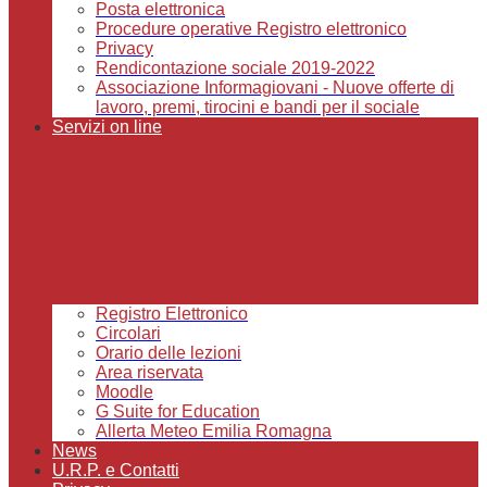
Posta elettronica
Procedure operative Registro elettronico
Privacy
Rendicontazione sociale 2019-2022
Associazione Informagiovani - Nuove offerte di
lavoro, premi, tirocini e bandi per il sociale
Servizi on line
Registro Elettronico
Circolari
Orario delle lezioni
Area riservata
Moodle
G Suite for Education
Allerta Meteo Emilia Romagna
News
U.R.P. e Contatti