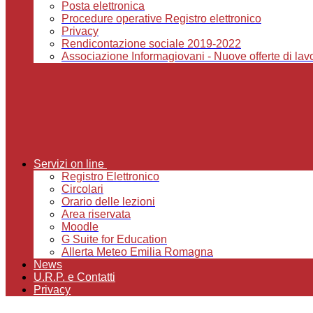
Posta elettronica
Procedure operative Registro elettronico
Privacy
Rendicontazione sociale 2019-2022
Associazione Informagiovani - Nuove offerte di lavor
Servizi on line
Registro Elettronico
Circolari
Orario delle lezioni
Area riservata
Moodle
G Suite for Education
Allerta Meteo Emilia Romagna
News
U.R.P. e Contatti
Privacy