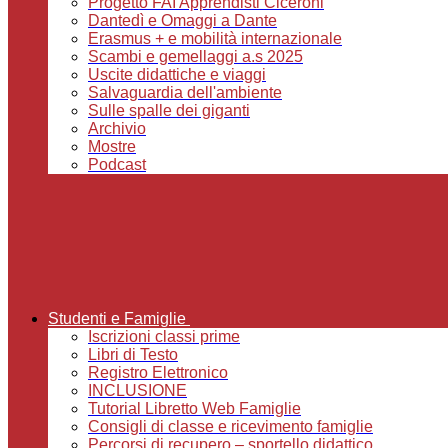
Progetto FAI Apprendisti Ciceroni
Dantedì e Omaggi a Dante
Erasmus + e mobilità internazionale
Scambi e gemellaggi a.s 2025
Uscite didattiche e viaggi
Salvaguardia dell'ambiente
Sulle spalle dei giganti
Archivio
Mostre
Podcast
Studenti e Famiglie
Iscrizioni classi prime
Libri di Testo
Registro Elettronico
INCLUSIONE
Tutorial Libretto Web Famiglie
Consigli di classe e ricevimento famiglie
Percorsi di recupero – sportello didattico