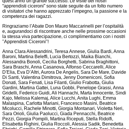
quest’anno un grande successo. Le visite dei nostri
“apprendisti ciceroni” sono state seguite da un folto numero
di visitatori che hanno apprezzato l’impegno, la passione e la
competenza dei ragazzi.
Ringraziamo l’Abate Don Mauro Maccarinelli per l’ospitalità
e, augurandoci di riscontrare anche nelle prossime occasioni
la stessa viva partecipazione, ci complimentiamo con i nostri
"Apprendisti Ciceroni"!
Anna Clara Alessandrini, Teresa Annese, Giulia Bardi, Anna
Baroni, Martina Beleffi, Lucia Bertozzi, Maika Bianchi,
Alessandra Bonoli, Cecilia Borghetti, Sabrina Braghittoni,
Sara Braschi, Anna Casanova, Alfonso Ceccarelli, Alice
D'Elia, Eva D’Altri, Aurora De Angelis, Sara De Mare, Davide
Di Santi, Valentina Dimitrova, Jenny Domeniconi, Sofia
Donati, Sara Fenati, Lisa Filanti, Giulio Frabotta, Giulia
Gardini, Martina Gattei, Luna Gobbi, Penelope Grassi, Anna
Gridelli, Federico Guidi, Ali Hannachi, Marta Innocente, Sindi
Kajo, Melissa Kalemaj, Alice Lucchi, Anita Lughi, Emma
Malaspina, Carlotta Mariani, Francesco Masini, Beatrice
Micolucci, Rachele Minotti, Giorgia Montanari, Violetta Neri,
Sara Orioli, Giulia Paolucci, Giada Pennacchi, Beatrice
Pezzi, Giorgia Pompili, Martina Riceputi, Stella Ridolfi,
Elisabetta Righini, Giulia Roccoli, Alessia Sadik, Benedetta