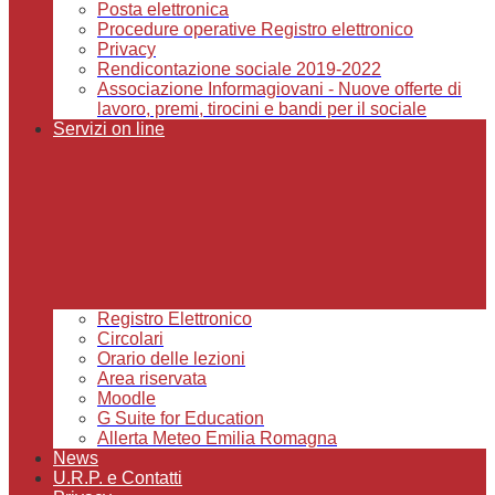
Posta elettronica
Procedure operative Registro elettronico
Privacy
Rendicontazione sociale 2019-2022
Associazione Informagiovani - Nuove offerte di
lavoro, premi, tirocini e bandi per il sociale
Servizi on line
Registro Elettronico
Circolari
Orario delle lezioni
Area riservata
Moodle
G Suite for Education
Allerta Meteo Emilia Romagna
News
U.R.P. e Contatti