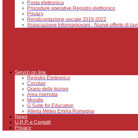
Posta elettronica
Procedure operative Registro elettronico
Privacy
Rendicontazione sociale 2019-2022
Associazione Informagiovani - Nuove offerte di lavor
Servizi on line
Registro Elettronico
Circolari
Orario delle lezioni
Area riservata
Moodle
G Suite for Education
Allerta Meteo Emilia Romagna
News
U.R.P. e Contatti
Privacy