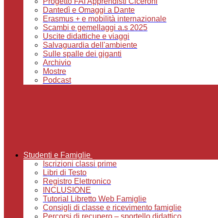
Progetto FAI Apprendisti Ciceroni
Dantedì e Omaggi a Dante
Erasmus + e mobilità internazionale
Scambi e gemellaggi a.s 2025
Uscite didattiche e viaggi
Salvaguardia dell'ambiente
Sulle spalle dei giganti
Archivio
Mostre
Podcast
Studenti e Famiglie
Iscrizioni classi prime
Libri di Testo
Registro Elettronico
INCLUSIONE
Tutorial Libretto Web Famiglie
Consigli di classe e ricevimento famiglie
Percorsi di recupero – sportello didattico