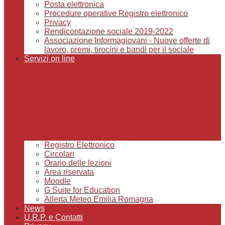
Posta elettronica
Procedure operative Registro elettronico
Privacy
Rendicontazione sociale 2019-2022
Associazione Informagiovani - Nuove offerte di
lavoro, premi, tirocini e bandi per il sociale
Servizi on line
Registro Elettronico
Circolari
Orario delle lezioni
Area riservata
Moodle
G Suite for Education
Allerta Meteo Emilia Romagna
News
U.R.P. e Contatti