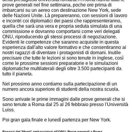
prove generali nel fine settimana, poche ore prima di
imbarcarsi su un aereo con destinazione New York, sede
delle Nazioni Unite. Là prepareranno, con sessioni di lavoro
e incontri coi diplomatici dei paesi che rappresenteranno,
quella che sarà una vera e propria seduta simulata di una
commissione e dovranno comportarsi come veri delegati
ONU, riproducendo gli stessi processi di negoziazione.
Evidenti le competenze che saranno acquisite in questa
esperienza dall'alto valore formativo e che consentiranno ai
nostri ragazzi di diventare i protagonisti di domani. Inutile
precisare che tutte le lezioni si sono tenute in inglese, così
come le prossime sessioni preparatorie e le simulazioni
diplomatiche multilaterali degli oltre 3.500 partecipanti da
tutto il pianeta.
Nel prossimo anno contiamo sulla partecipazione di un
numero ancora superiore di studenti della nostra scuola.
Sono arrivate le prime immagini dalle prove generali che si
sono tenute a Roma dal 25 al 26 febbraio presso l'Università
Luiss.
Poi gran gala finale e lunedì partenza per New York.
Ragazzi del 'Monti' ambasciatori all'ONU: Prove generali a Roma