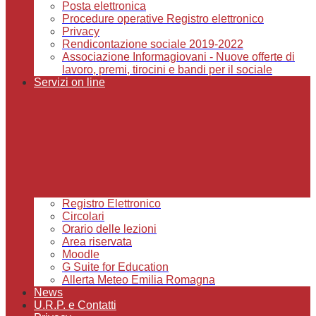
Posta elettronica
Procedure operative Registro elettronico
Privacy
Rendicontazione sociale 2019-2022
Associazione Informagiovani - Nuove offerte di
lavoro, premi, tirocini e bandi per il sociale
Servizi on line
Registro Elettronico
Circolari
Orario delle lezioni
Area riservata
Moodle
G Suite for Education
Allerta Meteo Emilia Romagna
News
U.R.P. e Contatti