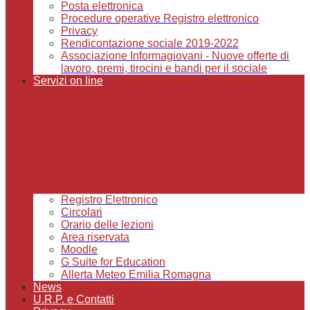
Posta elettronica
Procedure operative Registro elettronico
Privacy
Rendicontazione sociale 2019-2022
Associazione Informagiovani - Nuove offerte di
lavoro, premi, tirocini e bandi per il sociale
Servizi on line
Registro Elettronico
Circolari
Orario delle lezioni
Area riservata
Moodle
G Suite for Education
Allerta Meteo Emilia Romagna
News
U.R.P. e Contatti