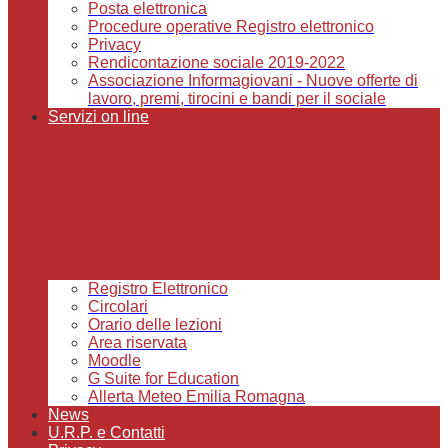
Posta elettronica
Procedure operative Registro elettronico
Privacy
Rendicontazione sociale 2019-2022
Associazione Informagiovani - Nuove offerte di
lavoro, premi, tirocini e bandi per il sociale
Servizi on line
Registro Elettronico
Circolari
Orario delle lezioni
Area riservata
Moodle
G Suite for Education
Allerta Meteo Emilia Romagna
News
U.R.P. e Contatti