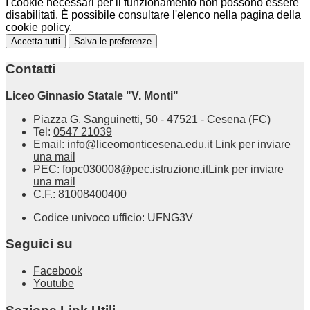
I cookie necessari per il funzionamento non possono essere
disabilitati. È possibile consultare l'elenco nella pagina della
cookie policy.
Accetta tutti
Salva le preferenze
Contatti
Liceo Ginnasio Statale "V. Monti"
Piazza G. Sanguinetti, 50 - 47521 - Cesena (FC)
Tel:
0547 21039
Email:
info@liceomonticesena.edu.it
Link per inviare
una mail
PEC:
fopc030008@pec.istruzione.it
Link per inviare
una mail
C.F.: 81008400400
Codice univoco ufficio: UFNG3V
Seguici su
Facebook
Youtube