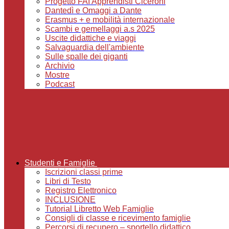
Progetto FAI Apprendisti Ciceroni
Dantedì e Omaggi a Dante
Erasmus + e mobilità internazionale
Scambi e gemellaggi a.s 2025
Uscite didattiche e viaggi
Salvaguardia dell'ambiente
Sulle spalle dei giganti
Archivio
Mostre
Podcast
Studenti e Famiglie
Iscrizioni classi prime
Libri di Testo
Registro Elettronico
INCLUSIONE
Tutorial Libretto Web Famiglie
Consigli di classe e ricevimento famiglie
Percorsi di recupero – sportello didattico