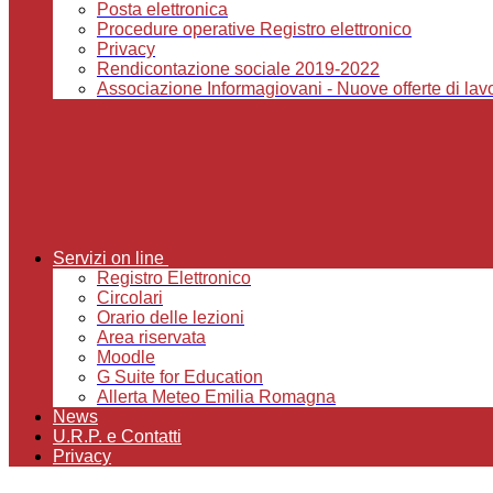
Posta elettronica
Procedure operative Registro elettronico
Privacy
Rendicontazione sociale 2019-2022
Associazione Informagiovani - Nuove offerte di lavor
Servizi on line
Registro Elettronico
Circolari
Orario delle lezioni
Area riservata
Moodle
G Suite for Education
Allerta Meteo Emilia Romagna
News
U.R.P. e Contatti
Privacy