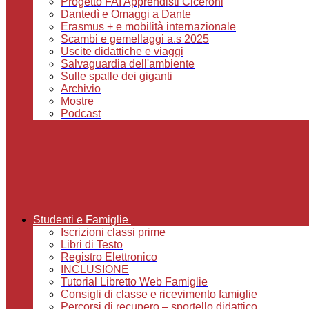
Progetto FAI Apprendisti Ciceroni
Dantedì e Omaggi a Dante
Erasmus + e mobilità internazionale
Scambi e gemellaggi a.s 2025
Uscite didattiche e viaggi
Salvaguardia dell'ambiente
Sulle spalle dei giganti
Archivio
Mostre
Podcast
Studenti e Famiglie
Iscrizioni classi prime
Libri di Testo
Registro Elettronico
INCLUSIONE
Tutorial Libretto Web Famiglie
Consigli di classe e ricevimento famiglie
Percorsi di recupero – sportello didattico