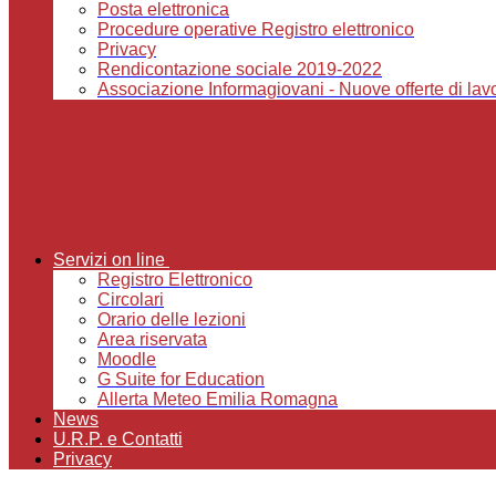
Posta elettronica
Procedure operative Registro elettronico
Privacy
Rendicontazione sociale 2019-2022
Associazione Informagiovani - Nuove offerte di lavor
Servizi on line
Registro Elettronico
Circolari
Orario delle lezioni
Area riservata
Moodle
G Suite for Education
Allerta Meteo Emilia Romagna
News
U.R.P. e Contatti
Privacy