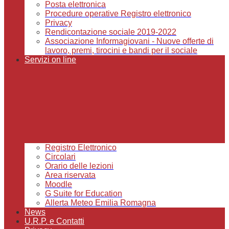
Posta elettronica
Procedure operative Registro elettronico
Privacy
Rendicontazione sociale 2019-2022
Associazione Informagiovani - Nuove offerte di
lavoro, premi, tirocini e bandi per il sociale
Servizi on line
Registro Elettronico
Circolari
Orario delle lezioni
Area riservata
Moodle
G Suite for Education
Allerta Meteo Emilia Romagna
News
U.R.P. e Contatti