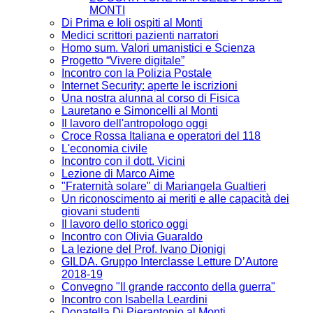
MONTI
Di Prima e Ioli ospiti al Monti
Medici scrittori pazienti narratori
Homo sum. Valori umanistici e Scienza
Progetto “Vivere digitale”
Incontro con la Polizia Postale
Internet Security: aperte le iscrizioni
Una nostra alunna al corso di Fisica
Lauretano e Simoncelli al Monti
Il lavoro dell'antropologo oggi
Croce Rossa Italiana e operatori del 118
L'economia civile
Incontro con il dott. Vicini
Lezione di Marco Aime
"Fraternità solare" di Mariangela Gualtieri
Un riconoscimento ai meriti e alle capacità dei
giovani studenti
Il lavoro dello storico oggi
Incontro con Olivia Guaraldo
La lezione del Prof. Ivano Dionigi
GILDA. Gruppo Interclasse Letture D’Autore
2018-19
Convegno "Il grande racconto della guerra"
Incontro con Isabella Leardini
Donatella Di Pierantonio al Monti