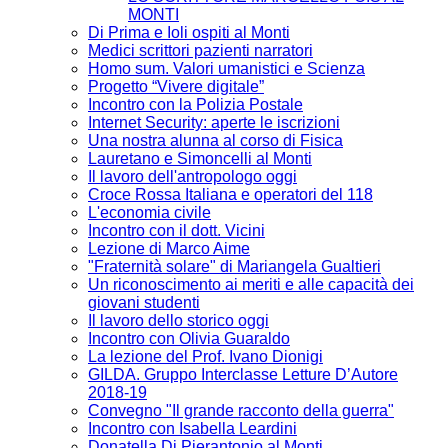
MONTI
Di Prima e Ioli ospiti al Monti
Medici scrittori pazienti narratori
Homo sum. Valori umanistici e Scienza
Progetto “Vivere digitale”
Incontro con la Polizia Postale
Internet Security: aperte le iscrizioni
Una nostra alunna al corso di Fisica
Lauretano e Simoncelli al Monti
Il lavoro dell'antropologo oggi
Croce Rossa Italiana e operatori del 118
L'economia civile
Incontro con il dott. Vicini
Lezione di Marco Aime
"Fraternità solare" di Mariangela Gualtieri
Un riconoscimento ai meriti e alle capacità dei
giovani studenti
Il lavoro dello storico oggi
Incontro con Olivia Guaraldo
La lezione del Prof. Ivano Dionigi
GILDA. Gruppo Interclasse Letture D’Autore
2018-19
Convegno "Il grande racconto della guerra"
Incontro con Isabella Leardini
Donatella Di Pierantonio al Monti