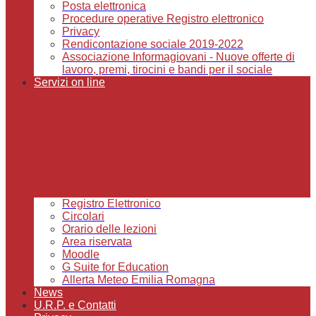
Posta elettronica
Procedure operative Registro elettronico
Privacy
Rendicontazione sociale 2019-2022
Associazione Informagiovani - Nuove offerte di
lavoro, premi, tirocini e bandi per il sociale
Servizi on line
Registro Elettronico
Circolari
Orario delle lezioni
Area riservata
Moodle
G Suite for Education
Allerta Meteo Emilia Romagna
News
U.R.P. e Contatti