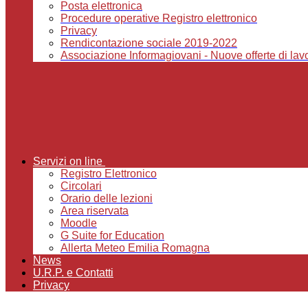
Posta elettronica
Procedure operative Registro elettronico
Privacy
Rendicontazione sociale 2019-2022
Associazione Informagiovani - Nuove offerte di lavor
Servizi on line
Registro Elettronico
Circolari
Orario delle lezioni
Area riservata
Moodle
G Suite for Education
Allerta Meteo Emilia Romagna
News
U.R.P. e Contatti
Privacy