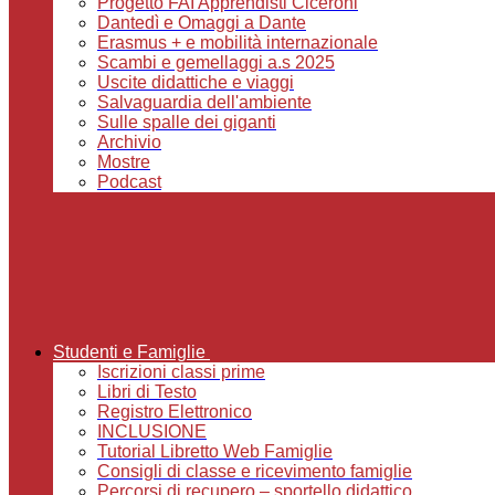
Progetto FAI Apprendisti Ciceroni
Dantedì e Omaggi a Dante
Erasmus + e mobilità internazionale
Scambi e gemellaggi a.s 2025
Uscite didattiche e viaggi
Salvaguardia dell'ambiente
Sulle spalle dei giganti
Archivio
Mostre
Podcast
Studenti e Famiglie
Iscrizioni classi prime
Libri di Testo
Registro Elettronico
INCLUSIONE
Tutorial Libretto Web Famiglie
Consigli di classe e ricevimento famiglie
Percorsi di recupero – sportello didattico