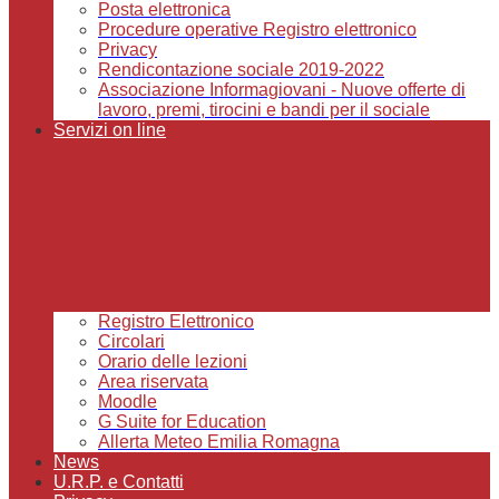
Posta elettronica
Procedure operative Registro elettronico
Privacy
Rendicontazione sociale 2019-2022
Associazione Informagiovani - Nuove offerte di
lavoro, premi, tirocini e bandi per il sociale
Servizi on line
Registro Elettronico
Circolari
Orario delle lezioni
Area riservata
Moodle
G Suite for Education
Allerta Meteo Emilia Romagna
News
U.R.P. e Contatti