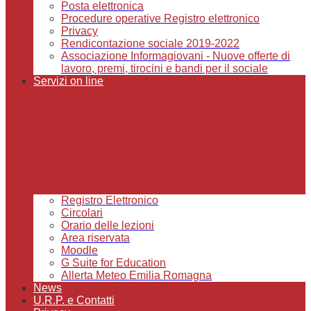
Posta elettronica
Procedure operative Registro elettronico
Privacy
Rendicontazione sociale 2019-2022
Associazione Informagiovani - Nuove offerte di
lavoro, premi, tirocini e bandi per il sociale
Servizi on line
Registro Elettronico
Circolari
Orario delle lezioni
Area riservata
Moodle
G Suite for Education
Allerta Meteo Emilia Romagna
News
U.R.P. e Contatti