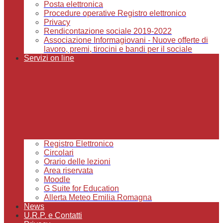
Posta elettronica
Procedure operative Registro elettronico
Privacy
Rendicontazione sociale 2019-2022
Associazione Informagiovani - Nuove offerte di
lavoro, premi, tirocini e bandi per il sociale
Servizi on line
Registro Elettronico
Circolari
Orario delle lezioni
Area riservata
Moodle
G Suite for Education
Allerta Meteo Emilia Romagna
News
U.R.P. e Contatti