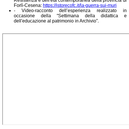
Resistenza e dell'età contemporanea della provincia di
Forlì-Cesena:
https://istorecofc.it/la-guerra-sui-muri
- Video-racconto dell’esperienza realizzato in
occasione della “Settimana della didattica e
dell'educazione al patrimonio in Archivio”.