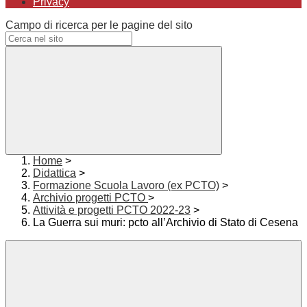
Privacy
Campo di ricerca per le pagine del sito
Home
>
Didattica
>
Formazione Scuola Lavoro (ex PCTO)
>
Archivio progetti PCTO
>
Attività e progetti PCTO 2022-23
>
La Guerra sui muri: pcto all’Archivio di Stato di Cesena