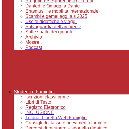
Progetto FAI Apprendisti Ciceroni
Dantedì e Omaggi a Dante
Erasmus + e mobilità internazionale
Scambi e gemellaggi a.s 2025
Uscite didattiche e viaggi
Salvaguardia dell'ambiente
Sulle spalle dei giganti
Archivio
Mostre
Podcast
Studenti e Famiglie
Iscrizioni classi prime
Libri di Testo
Registro Elettronico
INCLUSIONE
Tutorial Libretto Web Famiglie
Consigli di classe e ricevimento famiglie
Percorsi di recupero – sportello didattico