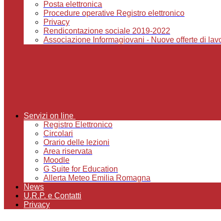
Posta elettronica
Procedure operative Registro elettronico
Privacy
Rendicontazione sociale 2019-2022
Associazione Informagiovani - Nuove offerte di lavor
Servizi on line
Registro Elettronico
Circolari
Orario delle lezioni
Area riservata
Moodle
G Suite for Education
Allerta Meteo Emilia Romagna
News
U.R.P. e Contatti
Privacy