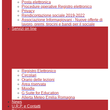
Posta elettronica
Procedure operative Registro elettronico
Privacy
Rendicontazione sociale 2019-2022
Associazione Informagiovani - Nuove offerte di
lavoro, premi, tirocini e bandi per il sociale
Servizi on line
Registro Elettronico
Circolari
Orario delle lezioni
Area riservata
Moodle
G Suite for Education
Allerta Meteo Emilia Romagna
News
U.R.P. e Contatti