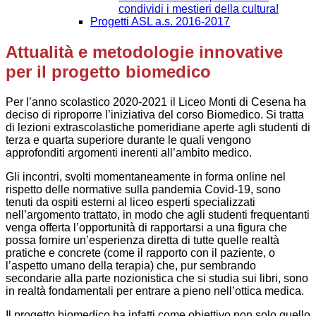
condividi i mestieri della cultura!
Progetti ASL a.s. 2016-2017
Attualità e metodologie innovative
per il progetto biomedico
Per l’anno scolastico 2020-2021 il Liceo Monti di Cesena ha
deciso di riproporre l’iniziativa del corso Biomedico. Si tratta
di lezioni extrascolastiche pomeridiane aperte agli studenti di
terza e quarta superiore durante le quali vengono
approfonditi argomenti inerenti all’ambito medico.
Gli incontri, svolti momentaneamente in forma online nel
rispetto delle normative sulla pandemia Covid-19, sono
tenuti da ospiti esterni al liceo esperti specializzati
nell’argomento trattato, in modo che agli studenti frequentanti
venga offerta l’opportunità di rapportarsi a una figura che
possa fornire un’esperienza diretta di tutte quelle realtà
pratiche e concrete (come il rapporto con il paziente, o
l’aspetto umano della terapia) che, pur sembrando
secondarie alla parte nozionistica che si studia sui libri, sono
in realtà fondamentali per entrare a pieno nell’ottica medica.
Il progetto biomedico ha infatti come obiettivo non solo quello