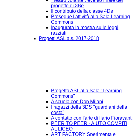
"Teatro volante": evento finale del
progetto di 3Be
Il contributo della classe 4Ds
Prosegue l'attività alla Sala Learning
Commons
Inaugurata la mostra sulle leggi
razziali
Progetti ASL a.s. 2017-2018
Progetto ASL alla Sala "Learning
Commons"
A scuola con Don Milani
I ragazzi della 3DS "guardiani della
costa"
A contatto con l'arte di Ilario Fioravanti
PEER TO PEER - AIUTO COMPITI
AL LICEO
ART FACTORY Sperimenta e