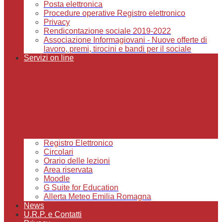
Posta elettronica
Procedure operative Registro elettronico
Privacy
Rendicontazione sociale 2019-2022
Associazione Informagiovani - Nuove offerte di
lavoro, premi, tirocini e bandi per il sociale
Servizi on line
Registro Elettronico
Circolari
Orario delle lezioni
Area riservata
Moodle
G Suite for Education
Allerta Meteo Emilia Romagna
News
U.R.P. e Contatti