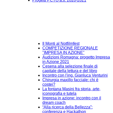
Progetti PCTO a.s. 2020-2021
Il Monti al Notfilmfest
COMPETIZIONE REGIONALE
"IMPRESA IN AZIONE"
Audizioni Romagna: progetto Impresa
in Azione 2021
Cesena alla selezione finale di
capitale della lettura e del libro
Incontro con l'ing. Gianluca Venturini
Chirurgia maxillo facciale: chi è
costei?
La fontana Masini fra storia, arte,
iconografia e tutela
Impresa in azione: incontro con il
dream coach
“Alla ricerca della Bellezza”:
conferenza e Hackathon