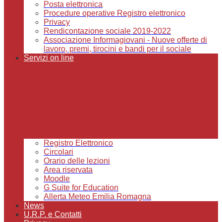
Posta elettronica
Procedure operative Registro elettronico
Privacy
Rendicontazione sociale 2019-2022
Associazione Informagiovani - Nuove offerte di
lavoro, premi, tirocini e bandi per il sociale
Servizi on line
Registro Elettronico
Circolari
Orario delle lezioni
Area riservata
Moodle
G Suite for Education
Allerta Meteo Emilia Romagna
News
U.R.P. e Contatti