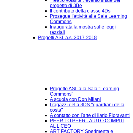
"Teatro volante": evento finale del
progetto di 3Be
Il contributo della classe 4Ds
Prosegue l'attività alla Sala Learning
Commons
Inaugurata la mostra sulle leggi
razziali
Progetti ASL a.s. 2017-2018
Progetto ASL alla Sala "Learning
Commons"
A scuola con Don Milani
I ragazzi della 3DS "guardiani della
costa"
A contatto con l'arte di Ilario Fioravanti
PEER TO PEER - AIUTO COMPITI
AL LICEO
ART FACTORY Sperimenta e