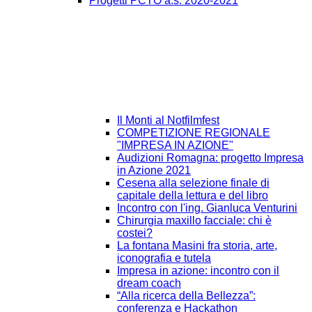
Progetti PCTO a.s. 2020-2021
Il Monti al Notfilmfest
COMPETIZIONE REGIONALE
"IMPRESA IN AZIONE"
Audizioni Romagna: progetto Impresa
in Azione 2021
Cesena alla selezione finale di
capitale della lettura e del libro
Incontro con l'ing. Gianluca Venturini
Chirurgia maxillo facciale: chi è
costei?
La fontana Masini fra storia, arte,
iconografia e tutela
Impresa in azione: incontro con il
dream coach
“Alla ricerca della Bellezza”:
conferenza e Hackathon