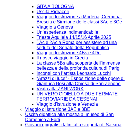
GITA A BOLOGNA
Uscita Ridracoli
Viaggio di istruzione a Modena, Cremona,
Brescia e Sirmione delle classi 3Ae e 3Ce
Viaggio a Genova
Un’esperienza indimenticabile
Trieste Aquileia 14/15/16 Aprile 2025
1Ac e 2Ac a Roma per assistere ad una
seduta del Senato della Repubblica
Viaggio di istruzione 4Bs e 4De
Il nostro viaggio in Grecia
La classe 5Bs alla scoperta dell'immensa
bellezza e della profonda cultura di Parigi
Incontri con l’artista Leonardo Lucchi
“Arazzi di luce” - Esposizione delle opere di
Gianluca Bosi alla Chiesa di San Zenone
Visita alla ZANI WORK
UN VERO GIOIELLO A DUE FERMATE
FERROVIARIE DA CESENA!
Viaggio d'istruzione a Venezia
Viaggio di istruzione 3AE e 3BE
Uscita didattica alla mostra al museo di San
Domenico a Forlì
Giovani epigrafisti latini alla scoperta di Sarsina