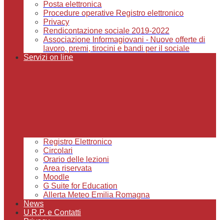
Posta elettronica
Procedure operative Registro elettronico
Privacy
Rendicontazione sociale 2019-2022
Associazione Informagiovani - Nuove offerte di
lavoro, premi, tirocini e bandi per il sociale
Servizi on line
Registro Elettronico
Circolari
Orario delle lezioni
Area riservata
Moodle
G Suite for Education
Allerta Meteo Emilia Romagna
News
U.R.P. e Contatti