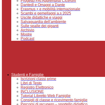
Progetto FAI Apprendisti Ciceroni
Dantedì e Omaggi a Dante
Erasmus + e mobilità internazionale
Scambi e gemellaggi a.s 2025
Uscite didattiche e viaggi
Salvaguardia dell'ambiente
Sulle spalle dei giganti
Archivio
Mostre
Podcast
Studenti e Famiglie
Iscrizioni classi prime
Libri di Testo
Registro Elettronico
INCLUSIONE
Tutorial Libretto Web Famiglie
Consigli di classe e ricevimento famiglie
Percorsi di recupero – sportello didattico