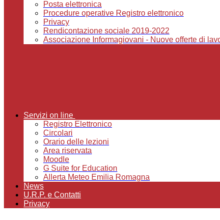
Posta elettronica
Procedure operative Registro elettronico
Privacy
Rendicontazione sociale 2019-2022
Associazione Informagiovani - Nuove offerte di lavor
Servizi on line
Registro Elettronico
Circolari
Orario delle lezioni
Area riservata
Moodle
G Suite for Education
Allerta Meteo Emilia Romagna
News
U.R.P. e Contatti
Privacy