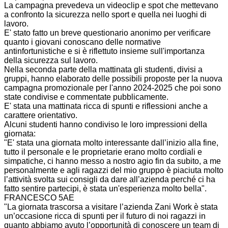
La campagna prevedeva un videoclip e spot che mettevano
a confronto la sicurezza nello sport e quella nei luoghi di
lavoro.
E' stato fatto un breve questionario anonimo per verificare
quanto i giovani conoscano delle normative
antinfortunistiche e si è riflettuto insieme sull'importanza
della sicurezza sul lavoro.
Nella seconda parte della mattinata gli studenti, divisi a
gruppi, hanno elaborato delle possibili proposte per la nuova
campagna promozionale per l'anno 2024-2025 che poi sono
state condivise e commentate pubblicamente.
E' stata una mattinata ricca di spunti e riflessioni anche a
carattere orientativo.
Alcuni studenti hanno condiviso le loro impressioni della
giornata:
"E' stata una giornata molto interessante dall’inizio alla fine,
tutto il personale e le proprietarie erano molto cordiali e
simpatiche, ci hanno messo a nostro agio fin da subito, a me
personalmente e agli ragazzi del mio gruppo è piaciuta molto
l’attività svolta sui consigli da dare all’azienda perché ci ha
fatto sentire partecipi, è stata un'esperienza molto bella".
FRANCESCO 5AE
"La giornata trascorsa a visitare l’azienda Zani Work è stata
un’occasione ricca di spunti per il futuro di noi ragazzi in
quanto abbiamo avuto l’opportunità di conoscere un team di