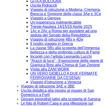
GITA A BOLOGNA
Uscita Ridracoli
Viaggio di istruzione a Modena, Cremona,
Brescia e Sirmione delle classi 3Ae e 3Ce
Viaggio a Genova
Un’esperienza indimenticabile
Trieste Aquileia 14/15/16 Aprile 2025
1Ac e 2Ac a Roma per assistere ad una
seduta del Senato della Repubblica
Viaggio di istruzione 4Bs e 4De
Il nostro viaggio in Grecia
La classe 5Bs alla scoperta dell'immensa
bellezza e della profonda cultura di Parigi
Incontri con l’artista Leonardo Lucchi
“Arazzi di luce” - Esposizione delle opere di
Gianluca Bosi alla Chiesa di San Zenone
Visita alla ZANI WORK
UN VERO GIOIELLO A DUE FERMATE
FERROVIARIE DA CESENA!
Viaggio d'istruzione a Venezia
Viaggio di istruzione 3AE e 3BE
Uscita didattica alla mostra al museo di San
Domenico a Forlì
Giovani epigrafisti latini alla scoperta di Sarsina
Le foto di Robert Capa e una riflessione sul