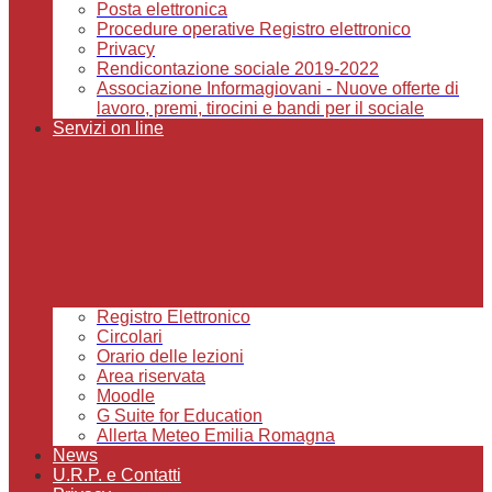
Posta elettronica
Procedure operative Registro elettronico
Privacy
Rendicontazione sociale 2019-2022
Associazione Informagiovani - Nuove offerte di
lavoro, premi, tirocini e bandi per il sociale
Servizi on line
Registro Elettronico
Circolari
Orario delle lezioni
Area riservata
Moodle
G Suite for Education
Allerta Meteo Emilia Romagna
News
U.R.P. e Contatti