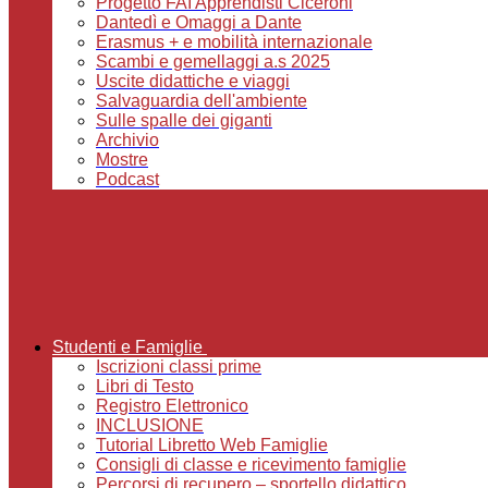
Progetto FAI Apprendisti Ciceroni
Dantedì e Omaggi a Dante
Erasmus + e mobilità internazionale
Scambi e gemellaggi a.s 2025
Uscite didattiche e viaggi
Salvaguardia dell'ambiente
Sulle spalle dei giganti
Archivio
Mostre
Podcast
Studenti e Famiglie
Iscrizioni classi prime
Libri di Testo
Registro Elettronico
INCLUSIONE
Tutorial Libretto Web Famiglie
Consigli di classe e ricevimento famiglie
Percorsi di recupero – sportello didattico