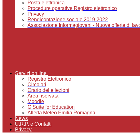
Posta elettronica
Procedure operative Registro elettronico
Privacy
Rendicontazione sociale 2019-2022
Associazione Informagiovani - Nuove offerte di lavor
Servizi on line
Registro Elettronico
Circolari
Orario delle lezioni
Area riservata
Moodle
G Suite for Education
Allerta Meteo Emilia Romagna
News
U.R.P. e Contatti
Privacy