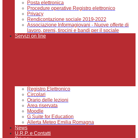
Posta elettronica
Procedure operative Registro elettronico
Privacy
Rendicontazione sociale 2019-2022
Associazione Informagiovani - Nuove offerte di
lavoro, premi, tirocini e bandi per il sociale
Servizi on line
Registro Elettronico
Circolari
Orario delle lezioni
Area riservata
Moodle
G Suite for Education
Allerta Meteo Emilia Romagna
News
U.R.P. e Contatti