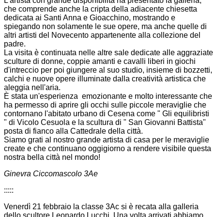
L'artista con grande disponibilità ha presentato la galleria,
che comprende anche la cripta della adiacente chiesetta
dedicata ai Santi Anna e Gioacchino, mostrando e
spiegando non solamente le sue opere, ma anche quelle di
altri artisti del Novecento appartenente alla collezione del
padre.
La visita è continuata nelle altre sale dedicate alle aggraziate
sculture di donne, coppie amanti e cavalli liberi in giochi
d'intreccio per poi giungere al suo studio, insieme di bozzetti,
calchi e nuove opere illuminate dalla creatività artistica che
aleggia nell'aria.
È stata un'esperienza emozionante e molto interessante che
ha permesso di aprire gli occhi sulle piccole meraviglie che
contornano l'abitato urbano di Cesena come " Gli equilibristi
" di Vicolo Cesuola e la scultura di " San Giovanni Battista"
posta di fianco alla Cattedrale della città.
Siamo grati al nostro grande artista di casa per le meraviglie
create e che continuano oggigiorno a rendere visibile questa
nostra bella città nel mondo!
Ginevra Ciccomascolo 3Ae
:::::
Venerdì 21 febbraio la classe 3Ac si è recata alla galleria
dello scultore Leonardo Lucchi. Una volta arrivati abbiamo