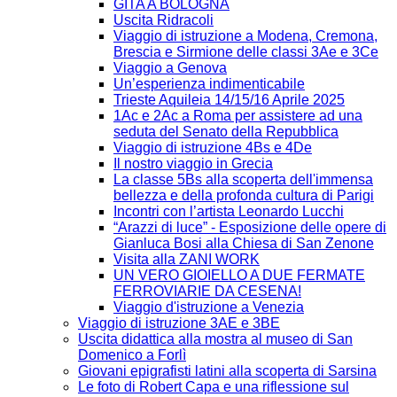
GITA A BOLOGNA
Uscita Ridracoli
Viaggio di istruzione a Modena, Cremona,
Brescia e Sirmione delle classi 3Ae e 3Ce
Viaggio a Genova
Un’esperienza indimenticabile
Trieste Aquileia 14/15/16 Aprile 2025
1Ac e 2Ac a Roma per assistere ad una
seduta del Senato della Repubblica
Viaggio di istruzione 4Bs e 4De
Il nostro viaggio in Grecia
La classe 5Bs alla scoperta dell'immensa
bellezza e della profonda cultura di Parigi
Incontri con l’artista Leonardo Lucchi
“Arazzi di luce” - Esposizione delle opere di
Gianluca Bosi alla Chiesa di San Zenone
Visita alla ZANI WORK
UN VERO GIOIELLO A DUE FERMATE
FERROVIARIE DA CESENA!
Viaggio d'istruzione a Venezia
Viaggio di istruzione 3AE e 3BE
Uscita didattica alla mostra al museo di San
Domenico a Forlì
Giovani epigrafisti latini alla scoperta di Sarsina
Le foto di Robert Capa e una riflessione sul