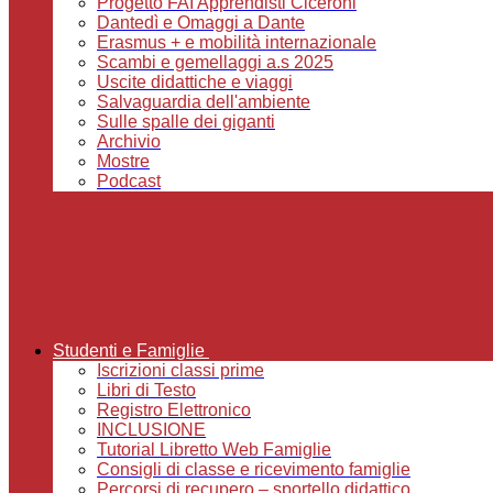
Progetto FAI Apprendisti Ciceroni
Dantedì e Omaggi a Dante
Erasmus + e mobilità internazionale
Scambi e gemellaggi a.s 2025
Uscite didattiche e viaggi
Salvaguardia dell'ambiente
Sulle spalle dei giganti
Archivio
Mostre
Podcast
Studenti e Famiglie
Iscrizioni classi prime
Libri di Testo
Registro Elettronico
INCLUSIONE
Tutorial Libretto Web Famiglie
Consigli di classe e ricevimento famiglie
Percorsi di recupero – sportello didattico