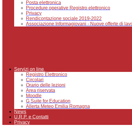
Posta elettronica
Procedure operative Registro elettronico
Privacy
Rendicontazione sociale 2019-2022
Associazione Informagiovani - Nuove offerte di lavor
Servizi on line
Registro Elettronico
Circolari
Orario delle lezioni
Area riservata
Moodle
G Suite for Education
Allerta Meteo Emilia Romagna
News
U.R.P. e Contatti
Privacy