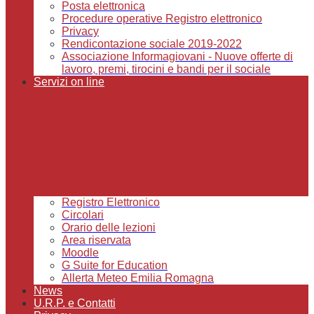
Posta elettronica
Procedure operative Registro elettronico
Privacy
Rendicontazione sociale 2019-2022
Associazione Informagiovani - Nuove offerte di
lavoro, premi, tirocini e bandi per il sociale
Servizi on line
Registro Elettronico
Circolari
Orario delle lezioni
Area riservata
Moodle
G Suite for Education
Allerta Meteo Emilia Romagna
News
U.R.P. e Contatti