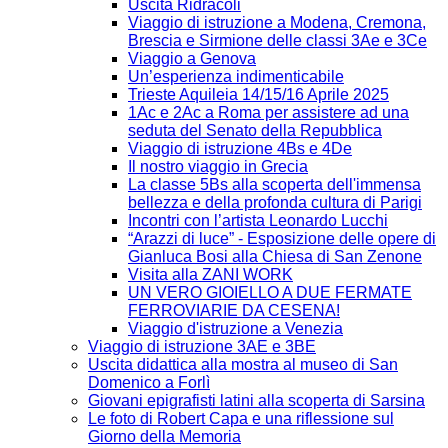
Uscita Ridracoli
Viaggio di istruzione a Modena, Cremona,
Brescia e Sirmione delle classi 3Ae e 3Ce
Viaggio a Genova
Un’esperienza indimenticabile
Trieste Aquileia 14/15/16 Aprile 2025
1Ac e 2Ac a Roma per assistere ad una
seduta del Senato della Repubblica
Viaggio di istruzione 4Bs e 4De
Il nostro viaggio in Grecia
La classe 5Bs alla scoperta dell'immensa
bellezza e della profonda cultura di Parigi
Incontri con l’artista Leonardo Lucchi
“Arazzi di luce” - Esposizione delle opere di
Gianluca Bosi alla Chiesa di San Zenone
Visita alla ZANI WORK
UN VERO GIOIELLO A DUE FERMATE
FERROVIARIE DA CESENA!
Viaggio d'istruzione a Venezia
Viaggio di istruzione 3AE e 3BE
Uscita didattica alla mostra al museo di San
Domenico a Forlì
Giovani epigrafisti latini alla scoperta di Sarsina
Le foto di Robert Capa e una riflessione sul
Giorno della Memoria