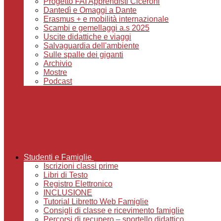
Progetto FAI Apprendisti Ciceroni
Dantedì e Omaggi a Dante
Erasmus + e mobilità internazionale
Scambi e gemellaggi a.s 2025
Uscite didattiche e viaggi
Salvaguardia dell'ambiente
Sulle spalle dei giganti
Archivio
Mostre
Podcast
Studenti e Famiglie
Iscrizioni classi prime
Libri di Testo
Registro Elettronico
INCLUSIONE
Tutorial Libretto Web Famiglie
Consigli di classe e ricevimento famiglie
Percorsi di recupero – sportello didattico