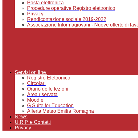
Posta elettronica
Procedure operative Registro elettronico
Privacy
Rendicontazione sociale 2019-2022
Associazione Informagiovani - Nuove offerte di lavor
Servizi on line
Registro Elettronico
Circolari
Orario delle lezioni
Area riservata
Moodle
G Suite for Education
Allerta Meteo Emilia Romagna
News
U.R.P. e Contatti
Privacy