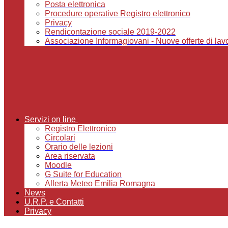
Posta elettronica
Procedure operative Registro elettronico
Privacy
Rendicontazione sociale 2019-2022
Associazione Informagiovani - Nuove offerte di lavor
Servizi on line
Registro Elettronico
Circolari
Orario delle lezioni
Area riservata
Moodle
G Suite for Education
Allerta Meteo Emilia Romagna
News
U.R.P. e Contatti
Privacy