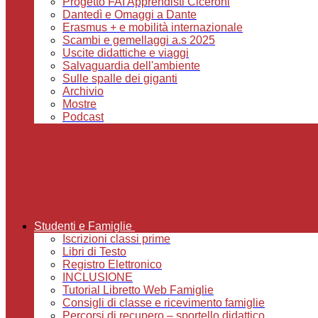
Progetto FAI Apprendisti Ciceroni
Dantedì e Omaggi a Dante
Erasmus + e mobilità internazionale
Scambi e gemellaggi a.s 2025
Uscite didattiche e viaggi
Salvaguardia dell'ambiente
Sulle spalle dei giganti
Archivio
Mostre
Podcast
Studenti e Famiglie
Iscrizioni classi prime
Libri di Testo
Registro Elettronico
INCLUSIONE
Tutorial Libretto Web Famiglie
Consigli di classe e ricevimento famiglie
Percorsi di recupero – sportello didattico