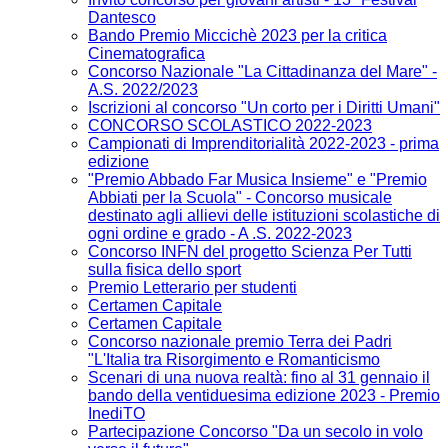
Dantesco
Bando Premio Miccichè 2023 per la critica
Cinematografica
Concorso Nazionale "La Cittadinanza del Mare" -
A.S. 2022/2023
Iscrizioni al concorso "Un corto per i Diritti Umani"
CONCORSO SCOLASTICO 2022-2023
Campionati di Imprenditorialità 2022-2023 - prima
edizione
"Premio Abbado Far Musica Insieme" e "Premio
Abbiati per la Scuola" - Concorso musicale
destinato agli allievi delle istituzioni scolastiche di
ogni ordine e grado - A .S. 2022-2023
Concorso INFN del progetto Scienza Per Tutti
sulla fisica dello sport
Premio Letterario per studenti
Certamen Capitale
Certamen Capitale
Concorso nazionale premio Terra dei Padri
"L'Italia tra Risorgimento e Romanticismo
Scenari di una nuova realtà: fino al 31 gennaio il
bando della ventiduesima edizione 2023 - Premio
InediTO
Partecipazione Concorso "Da un secolo in volo