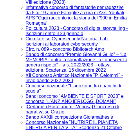
VIII edizione (2023)
Informativa concorso di fantastorie per ragazzi/e
da 8 ai 19 anni e Famiglie a cura di Ass. Youkali
APS "Oggi racconto io: la storia del '900 in Emilia
Romagna"
Policultura 2023 - Concorso di digital storytelling -
Iscrizioni entro il 23 gennaio
Circolare su Cybersecurity National Lab.
Iscrizioni ai laboratori cybersecurity
Circ. n. 089 - concorso BibliotechiAmo
Bando di concorso “Premio Giovanni Grillo” – “La
MEMORIA contro la sopraffazione: la conoscenza
genera rispetto” – a.s. 2022/2023 – ottava
edizione, Scadenza: 16 dicembre 2022
XII Concorso Artistico Nazionale "P. Celommi" -
invio bando 2022-2023
Concorso nazionale "L'adozione fra i banchi di
scuola"
Bandi concorso "AMBIENTE E SPORT 2023" e
concorso "L'ANZIANO IERI,OGGI,DOMANI"
[Certamen Horatianum - Venosa] Concorso di
narrativa su Orazio
Bando XXXIII competizione Gioiamathesis
Concorso Nazionale "NUTRIRE IL PIANETA
ENERGIA PER LA VITA" Scadenza 21 Ottobre