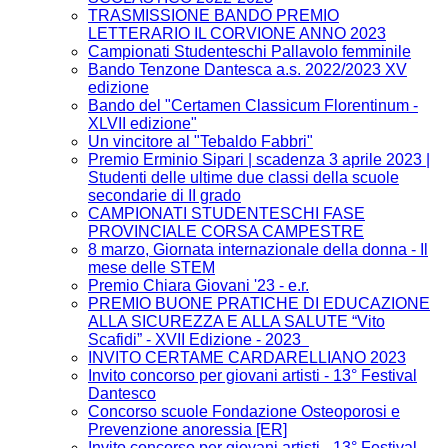
TRASMISSIONE BANDO PREMIO
LETTERARIO IL CORVIONE ANNO 2023
Campionati Studenteschi Pallavolo femminile
Bando Tenzone Dantesca a.s. 2022/2023 XV
edizione
Bando del "Certamen Classicum Florentinum -
XLVII edizione"
Un vincitore al "Tebaldo Fabbri"
Premio Erminio Sipari | scadenza 3 aprile 2023 |
Studenti delle ultime due classi della scuole
secondarie di II grado
CAMPIONATI STUDENTESCHI FASE
PROVINCIALE CORSA CAMPESTRE
8 marzo, Giornata internazionale della donna - Il
mese delle STEM
Premio Chiara Giovani '23 - e.r.
PREMIO BUONE PRATICHE DI EDUCAZIONE
ALLA SICUREZZA E ALLA SALUTE “Vito
Scafidi” - XVII Edizione - 2023
INVITO CERTAME CARDARELLIANO 2023
Invito concorso per giovani artisti - 13° Festival
Dantesco
Concorso scuole Fondazione Osteoporosi e
Prevenzione anoressia [ER]
Invito concorso per giovani artisti - 13° Festival