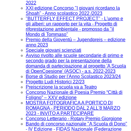
2022
XXI edizione Concorso "I giovani ricordano la
Shoah" - Anno scolastico 2022 /2023
"BUTTERFLY EFFECT PROJECT" - L'uomo e
gli alberi: un rapporto per la vita - Progetto di
riforestazione ambientale - promosso da "il
Mondo di Tommaso"
Premio della Gioventù – Jugendpreis – edizione
anno 2023
Speciale giovani scienziati
Avviso rivolto alle scuole secondarie di primo e
secondo grado per la presentazione della
domanda di partecipazione al progetto 'A Scuola
di OpenCoesione' (ASOC) - a.s. 2022-2023
Borse di Studio per l'Anno Scolastico 2023/24
Progetto Ludi Historici 22/23
Preiscrizione la scuola va a Teatro
Concorso Nazionale di Poesia Premio “Città di
Foligno” – XXV edizione
MOSTRA FOTOGRAFICA A PORTICO DI
ROMAGNA - PERIODO DAL 2 ALL'8 MARZO
2023 - INVITO A PARTECIPARE
Concorso Letterario - Rotary Premio Giorgione
Bando di concorso nazionale "A Scuola di Dono"
- IV Edizione​ - FIDAS Nazionale (Federazione