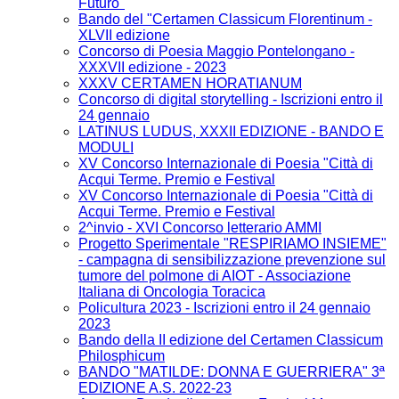
Futuro"
Bando del "Certamen Classicum Florentinum -
XLVII edizione
Concorso di Poesia Maggio Pontelongano -
XXXVII edizione - 2023
XXXV CERTAMEN HORATIANUM
Concorso di digital storytelling - Iscrizioni entro il
24 gennaio
LATINUS LUDUS, XXXII EDIZIONE - BANDO E
MODULI
XV Concorso Internazionale di Poesia "Città di
Acqui Terme. Premio e Festival
XV Concorso Internazionale di Poesia "Città di
Acqui Terme. Premio e Festival
2^invio - XVI Concorso letterario AMMI
Progetto Sperimentale "RESPIRIAMO INSIEME"
- campagna di sensibilizzazione prevenzione sul
tumore del polmone di AIOT - Associazione
Italiana di Oncologia Toracica
Policultura 2023 - Iscrizioni entro il 24 gennaio
2023
Bando della II edizione del Certamen Classicum
Philosphicum
BANDO "MATILDE: DONNA E GUERRIERA" 3ª
EDIZIONE A.S. 2022-23