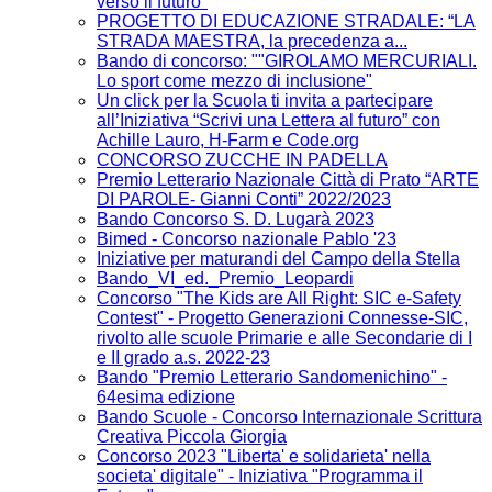
verso il futuro"
PROGETTO DI EDUCAZIONE STRADALE: “LA
STRADA MAESTRA, la precedenza a...
Bando di concorso: ""GIROLAMO MERCURIALI.
Lo sport come mezzo di inclusione"
Un click per la Scuola ti invita a partecipare
all’Iniziativa “Scrivi una Lettera al futuro” con
Achille Lauro, H-Farm e Code.org
CONCORSO ZUCCHE IN PADELLA
Premio Letterario Nazionale Città di Prato “ARTE
DI PAROLE- Gianni Conti” 2022/2023
Bando Concorso S. D. Lugarà 2023
Bimed - Concorso nazionale Pablo '23
Iniziative per maturandi del Campo della Stella
Bando_VI_ed._Premio_Leopardi
Concorso "The Kids are All Right: SIC e-Safety
Contest" - Progetto Generazioni Connesse-SIC,
rivolto alle scuole Primarie e alle Secondarie di I
e II grado a.s. 2022-23
Bando "Premio Letterario Sandomenichino" -
64esima edizione
Bando Scuole - Concorso Internazionale Scrittura
Creativa Piccola Giorgia
Concorso 2023 "Liberta' e solidarieta' nella
societa' digitale" - Iniziativa "Programma il