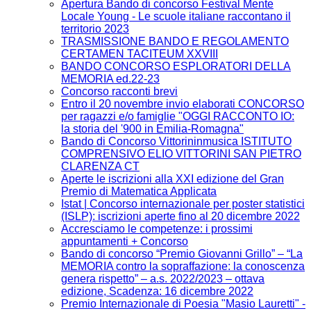
Apertura Bando di concorso Festival Mente
Locale Young - Le scuole italiane raccontano il
territorio 2023
TRASMISSIONE BANDO E REGOLAMENTO
CERTAMEN TACITEUM XXVIII
BANDO CONCORSO ESPLORATORI DELLA
MEMORIA ed.22-23
Concorso racconti brevi
Entro il 20 novembre invio elaborati CONCORSO
per ragazzi e/o famiglie "OGGI RACCONTO IO:
la storia del '900 in Emilia-Romagna"
Bando di Concorso Vittorininmusica ISTITUTO
COMPRENSIVO ELIO VITTORINI SAN PIETRO
CLARENZA CT
Aperte le iscrizioni alla XXI edizione del Gran
Premio di Matematica Applicata
Istat | Concorso internazionale per poster statistici
(ISLP): iscrizioni aperte fino al 20 dicembre 2022
Accresciamo le competenze: i prossimi
appuntamenti + Concorso
Bando di concorso “Premio Giovanni Grillo” – “La
MEMORIA contro la sopraffazione: la conoscenza
genera rispetto” – a.s. 2022/2023 – ottava
edizione, Scadenza: 16 dicembre 2022
Premio Internazionale di Poesia "Masio Lauretti" -