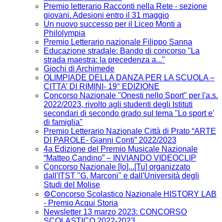
Premio letterario Racconti nella Rete - sezione
giovani. Adesioni entro il 31 maggio
Un nuovo successo per il Liceo Monti a
Philolympia
Premio Letterario nazionale Filippo Sanna
Educazione stradale: Bando di concorso "La
strada maestra: la precedenza a..."
Giochi di Archimede
OLIMPIADE DELLA DANZA PER LA SCUOLA –
CITTA’ DI RIMINI- 19° EDIZIONE
Concorso Nazionale "Onesti nello Sport" per l'a.s.
2022/2023, rivolto agli studenti degli Istituti
secondari di secondo grado sul tema "Lo sport e'
di famiglia"
Premio Letterario Nazionale Città di Prato “ARTE
DI PAROLE- Gianni Conti” 2022/2023
4a Edizione del Premio Musicale Nazionale
“Matteo Candino” – INVIANDO VIDEOCLIP
Concorso Nazionale [Io]...[Tu] organizzato
dall'ITST "G. Marconi" e dall'Università degli
Studi del Molise
⚙️Concorso Scolastico Nazionale HISTORY LAB
- Premio Acqui Storia
Newsletter 13 marzo 2023: CONCORSO
SCOLASTICO 2022-2023