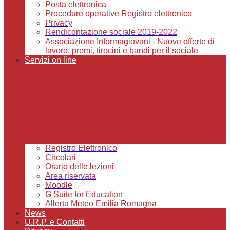
Posta elettronica
Procedure operative Registro elettronico
Privacy
Rendicontazione sociale 2019-2022
Associazione Informagiovani - Nuove offerte di
lavoro, premi, tirocini e bandi per il sociale
Servizi on line
Registro Elettronico
Circolari
Orario delle lezioni
Area riservata
Moodle
G Suite for Education
Allerta Meteo Emilia Romagna
News
U.R.P. e Contatti