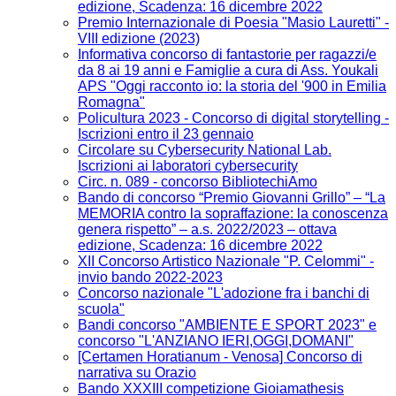
edizione, Scadenza: 16 dicembre 2022
Premio Internazionale di Poesia "Masio Lauretti" -
VIII edizione (2023)
Informativa concorso di fantastorie per ragazzi/e
da 8 ai 19 anni e Famiglie a cura di Ass. Youkali
APS "Oggi racconto io: la storia del '900 in Emilia
Romagna"
Policultura 2023 - Concorso di digital storytelling -
Iscrizioni entro il 23 gennaio
Circolare su Cybersecurity National Lab.
Iscrizioni ai laboratori cybersecurity
Circ. n. 089 - concorso BibliotechiAmo
Bando di concorso “Premio Giovanni Grillo” – “La
MEMORIA contro la sopraffazione: la conoscenza
genera rispetto” – a.s. 2022/2023 – ottava
edizione, Scadenza: 16 dicembre 2022
XII Concorso Artistico Nazionale "P. Celommi" -
invio bando 2022-2023
Concorso nazionale "L'adozione fra i banchi di
scuola"
Bandi concorso "AMBIENTE E SPORT 2023" e
concorso "L'ANZIANO IERI,OGGI,DOMANI"
[Certamen Horatianum - Venosa] Concorso di
narrativa su Orazio
Bando XXXIII competizione Gioiamathesis