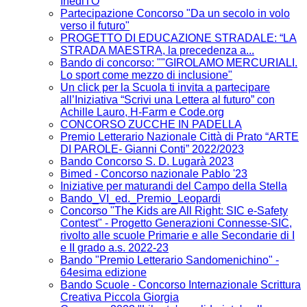
InediTO
Partecipazione Concorso "Da un secolo in volo
verso il futuro"
PROGETTO DI EDUCAZIONE STRADALE: “LA
STRADA MAESTRA, la precedenza a...
Bando di concorso: ""GIROLAMO MERCURIALI.
Lo sport come mezzo di inclusione"
Un click per la Scuola ti invita a partecipare
all’Iniziativa “Scrivi una Lettera al futuro” con
Achille Lauro, H-Farm e Code.org
CONCORSO ZUCCHE IN PADELLA
Premio Letterario Nazionale Città di Prato “ARTE
DI PAROLE- Gianni Conti” 2022/2023
Bando Concorso S. D. Lugarà 2023
Bimed - Concorso nazionale Pablo '23
Iniziative per maturandi del Campo della Stella
Bando_VI_ed._Premio_Leopardi
Concorso "The Kids are All Right: SIC e-Safety
Contest" - Progetto Generazioni Connesse-SIC,
rivolto alle scuole Primarie e alle Secondarie di I
e II grado a.s. 2022-23
Bando "Premio Letterario Sandomenichino" -
64esima edizione
Bando Scuole - Concorso Internazionale Scrittura
Creativa Piccola Giorgia