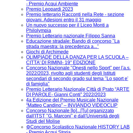
- Premio Acqui Ambiente
Premio Leopardi 2023
Premio letterario Racconti nella Rete - sezione
giovani. Adesioni entro il 31 maggio
Un nuovo successo per il Liceo Monti a
Philolympia
Premio Letterario nazionale Filippo Sanna
Educazione stradale: Bando di concorso "La
strada maestra: la precedenza a..."
Giochi di Archimede
OLIMPIADE DELLA DANZA PER LA SCUOLA –
CITTA’ DI RIMINI- 19° EDIZIONE
Concorso Nazionale "Onesti nello Sport" per l'a.s.
2022/2023, rivolto agli studenti degli Istituti
secondari di secondo grado sul tema "Lo sport e'
di famiglia"
Premio Letterario Nazionale Città di Prato “ARTE
DI PAROLE- Gianni Conti” 2022/2023
4a Edizione del Premio Musicale Nazionale
“Matteo Candino” – INVIANDO VIDEOCLIP
Concorso Nazionale [Io]...[Tu] organizzato
dall'ITST "G. Marconi" e dall'Università degli
Studi del Molise
⚙️Concorso Scolastico Nazionale HISTORY LAB
- Premio Acqui Storia