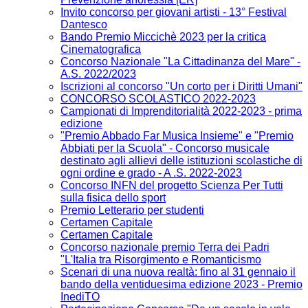
Invito concorso per giovani artisti - 13° Festival
Dantesco
Bando Premio Miccichè 2023 per la critica
Cinematografica
Concorso Nazionale "La Cittadinanza del Mare" -
A.S. 2022/2023
Iscrizioni al concorso "Un corto per i Diritti Umani"
CONCORSO SCOLASTICO 2022-2023
Campionati di Imprenditorialità 2022-2023 - prima
edizione
"Premio Abbado Far Musica Insieme" e "Premio
Abbiati per la Scuola" - Concorso musicale
destinato agli allievi delle istituzioni scolastiche di
ogni ordine e grado - A .S. 2022-2023
Concorso INFN del progetto Scienza Per Tutti
sulla fisica dello sport
Premio Letterario per studenti
Certamen Capitale
Certamen Capitale
Concorso nazionale premio Terra dei Padri
"L'Italia tra Risorgimento e Romanticismo
Scenari di una nuova realtà: fino al 31 gennaio il
bando della ventiduesima edizione 2023 - Premio
InediTO