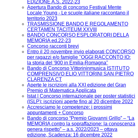
EDIZIONE A.S. 2022-23
Apertura Bando di concorso Festival Mente
Locale Young - Le scuole italiane raccontano il
territorio 2023
TRASMISSIONE BANDO E REGOLAMENTO
CERTAMEN TACITEUM XXVIII
BANDO CONCORSO ESPLORATORI DELLA
MEMORIA ed.22-23
Concorso racconti brevi
Entro il 20 novembre invio elaborati CONCORSO
per ragazzi e/o famiglie "OGGI RACCONTO IO:
la storia del '900 in Emilia-Romagna"
Bando di Concorso Vittorininmusica ISTITUTO
COMPRENSIVO ELIO VITTORINI SAN PIETRO
CLARENZA CT
Aperte le iscrizioni alla XXI edizione del Gran
Premio di Matematica Applicata
Istat | Concorso internazionale per poster statistici
(ISLP): iscrizioni aperte fino al 20 dicembre 2022
Accresciamo le competenze: i prossimi
appuntamenti + Concorso
Bando di concorso “Premio Giovanni Grillo” – “La
MEMORIA contro la sopraffazione: la conoscenza
genera rispetto” – a.s. 2022/2023 – ottava
edizione, Scadenza: 16 dicembre 2022