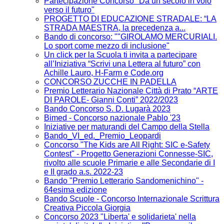
Partecipazione Concorso "Da un secolo in volo
verso il futuro"
PROGETTO DI EDUCAZIONE STRADALE: “LA
STRADA MAESTRA, la precedenza a...
Bando di concorso: ""GIROLAMO MERCURIALI.
Lo sport come mezzo di inclusione"
Un click per la Scuola ti invita a partecipare
all’Iniziativa “Scrivi una Lettera al futuro” con
Achille Lauro, H-Farm e Code.org
CONCORSO ZUCCHE IN PADELLA
Premio Letterario Nazionale Città di Prato “ARTE
DI PAROLE- Gianni Conti” 2022/2023
Bando Concorso S. D. Lugarà 2023
Bimed - Concorso nazionale Pablo '23
Iniziative per maturandi del Campo della Stella
Bando_VI_ed._Premio_Leopardi
Concorso "The Kids are All Right: SIC e-Safety
Contest" - Progetto Generazioni Connesse-SIC,
rivolto alle scuole Primarie e alle Secondarie di I
e II grado a.s. 2022-23
Bando "Premio Letterario Sandomenichino" -
64esima edizione
Bando Scuole - Concorso Internazionale Scrittura
Creativa Piccola Giorgia
Concorso 2023 "Liberta' e solidarieta' nella