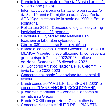
Premio Internazionale di Poesia "Masio Lauretti" -
VIII edizione (2023)
Informativa concorso di fantastorie per ragazzi/e
da 8 ai 19 anni e Famiglie a cura di Ass. Youkali
APS "Oggi racconto io: la storia del '900 in Emilia
Romagna"
Policultura 2023 - Concorso di digital storytelling -
Iscrizioni entro il 23 gennaio
Circolare su Cybersecurity National Lab.
Iscrizioni ai laboratori cybersecurity
Circ. n. 089 - concorso BibliotechiAmo
Bando di concorso “Premio Giovanni Grillo” – “La
MEMORIA contro la sopraffazione: la conoscenza
genera rispetto” – a.s. 2022/2023 – ottava
edizione, Scadenza: 16 dicembre 2022
XII Concorso Artistico Nazionale "P. Celommi" -
invio bando 2022-2023
Concorso nazionale "L'adozione fra i banchi di
scuola"
Bandi concorso "AMBIENTE E SPORT 2023" e
concorso "L'ANZIANO IERI,OGGI,DOMANI"
[Certamen Horatianum - Venosa] Concorso di
narrativa su Orazio
Bando XXXIII competizione Gioiamathesis
Concorso Nazionale "NUTRIRE IL PIANETA