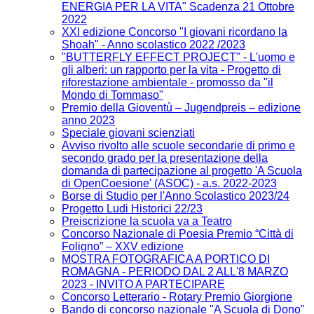
ENERGIA PER LA VITA" Scadenza 21 Ottobre
2022
XXI edizione Concorso "I giovani ricordano la
Shoah" - Anno scolastico 2022 /2023
"BUTTERFLY EFFECT PROJECT" - L'uomo e
gli alberi: un rapporto per la vita - Progetto di
riforestazione ambientale - promosso da "il
Mondo di Tommaso"
Premio della Gioventù – Jugendpreis – edizione
anno 2023
Speciale giovani scienziati
Avviso rivolto alle scuole secondarie di primo e
secondo grado per la presentazione della
domanda di partecipazione al progetto 'A Scuola
di OpenCoesione' (ASOC) - a.s. 2022-2023
Borse di Studio per l'Anno Scolastico 2023/24
Progetto Ludi Historici 22/23
Preiscrizione la scuola va a Teatro
Concorso Nazionale di Poesia Premio “Città di
Foligno” – XXV edizione
MOSTRA FOTOGRAFICA A PORTICO DI
ROMAGNA - PERIODO DAL 2 ALL'8 MARZO
2023 - INVITO A PARTECIPARE
Concorso Letterario - Rotary Premio Giorgione
Bando di concorso nazionale "A Scuola di Dono"