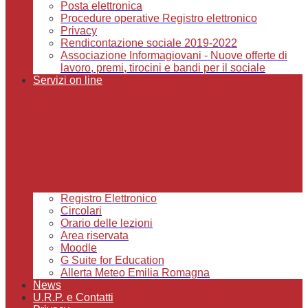
Posta elettronica
Procedure operative Registro elettronico
Privacy
Rendicontazione sociale 2019-2022
Associazione Informagiovani - Nuove offerte di
lavoro, premi, tirocini e bandi per il sociale
Servizi on line
Registro Elettronico
Circolari
Orario delle lezioni
Area riservata
Moodle
G Suite for Education
Allerta Meteo Emilia Romagna
News
U.R.P. e Contatti