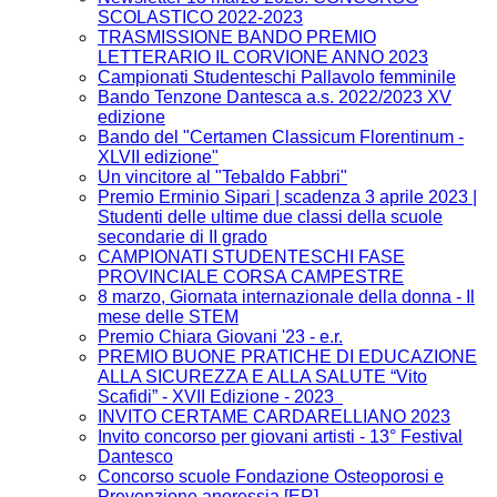
SCOLASTICO 2022-2023
TRASMISSIONE BANDO PREMIO
LETTERARIO IL CORVIONE ANNO 2023
Campionati Studenteschi Pallavolo femminile
Bando Tenzone Dantesca a.s. 2022/2023 XV
edizione
Bando del "Certamen Classicum Florentinum -
XLVII edizione"
Un vincitore al "Tebaldo Fabbri"
Premio Erminio Sipari | scadenza 3 aprile 2023 |
Studenti delle ultime due classi della scuole
secondarie di II grado
CAMPIONATI STUDENTESCHI FASE
PROVINCIALE CORSA CAMPESTRE
8 marzo, Giornata internazionale della donna - Il
mese delle STEM
Premio Chiara Giovani '23 - e.r.
PREMIO BUONE PRATICHE DI EDUCAZIONE
ALLA SICUREZZA E ALLA SALUTE “Vito
Scafidi” - XVII Edizione - 2023
INVITO CERTAME CARDARELLIANO 2023
Invito concorso per giovani artisti - 13° Festival
Dantesco
Concorso scuole Fondazione Osteoporosi e
Prevenzione anoressia [ER]