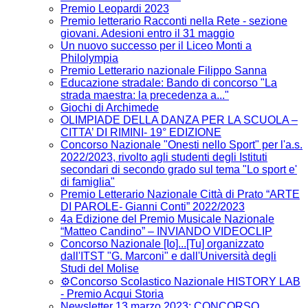
Premio Leopardi 2023
Premio letterario Racconti nella Rete - sezione
giovani. Adesioni entro il 31 maggio
Un nuovo successo per il Liceo Monti a
Philolympia
Premio Letterario nazionale Filippo Sanna
Educazione stradale: Bando di concorso "La
strada maestra: la precedenza a..."
Giochi di Archimede
OLIMPIADE DELLA DANZA PER LA SCUOLA –
CITTA’ DI RIMINI- 19° EDIZIONE
Concorso Nazionale "Onesti nello Sport" per l'a.s.
2022/2023, rivolto agli studenti degli Istituti
secondari di secondo grado sul tema "Lo sport e'
di famiglia"
Premio Letterario Nazionale Città di Prato “ARTE
DI PAROLE- Gianni Conti” 2022/2023
4a Edizione del Premio Musicale Nazionale
“Matteo Candino” – INVIANDO VIDEOCLIP
Concorso Nazionale [Io]...[Tu] organizzato
dall'ITST "G. Marconi" e dall'Università degli
Studi del Molise
⚙️Concorso Scolastico Nazionale HISTORY LAB
- Premio Acqui Storia
Newsletter 13 marzo 2023: CONCORSO