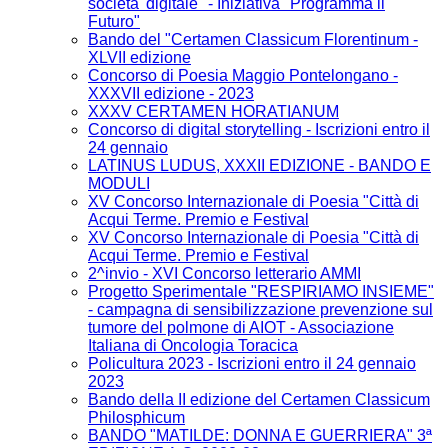
societa' digitale" - Iniziativa "Programma il
Futuro"
Bando del "Certamen Classicum Florentinum -
XLVII edizione
Concorso di Poesia Maggio Pontelongano -
XXXVII edizione - 2023
XXXV CERTAMEN HORATIANUM
Concorso di digital storytelling - Iscrizioni entro il
24 gennaio
LATINUS LUDUS, XXXII EDIZIONE - BANDO E
MODULI
XV Concorso Internazionale di Poesia "Città di
Acqui Terme. Premio e Festival
XV Concorso Internazionale di Poesia "Città di
Acqui Terme. Premio e Festival
2^invio - XVI Concorso letterario AMMI
Progetto Sperimentale "RESPIRIAMO INSIEME"
- campagna di sensibilizzazione prevenzione sul
tumore del polmone di AIOT - Associazione
Italiana di Oncologia Toracica
Policultura 2023 - Iscrizioni entro il 24 gennaio
2023
Bando della II edizione del Certamen Classicum
Philosphicum
BANDO "MATILDE: DONNA E GUERRIERA" 3ª