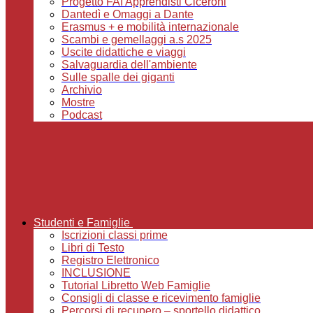
Progetto FAI Apprendisti Ciceroni
Dantedì e Omaggi a Dante
Erasmus + e mobilità internazionale
Scambi e gemellaggi a.s 2025
Uscite didattiche e viaggi
Salvaguardia dell'ambiente
Sulle spalle dei giganti
Archivio
Mostre
Podcast
Studenti e Famiglie
Iscrizioni classi prime
Libri di Testo
Registro Elettronico
INCLUSIONE
Tutorial Libretto Web Famiglie
Consigli di classe e ricevimento famiglie
Percorsi di recupero – sportello didattico