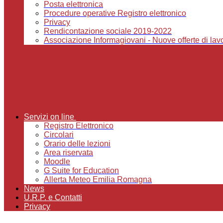
Posta elettronica
Procedure operative Registro elettronico
Privacy
Rendicontazione sociale 2019-2022
Associazione Informagiovani - Nuove offerte di lavor
Servizi on line
Registro Elettronico
Circolari
Orario delle lezioni
Area riservata
Moodle
G Suite for Education
Allerta Meteo Emilia Romagna
News
U.R.P. e Contatti
Privacy