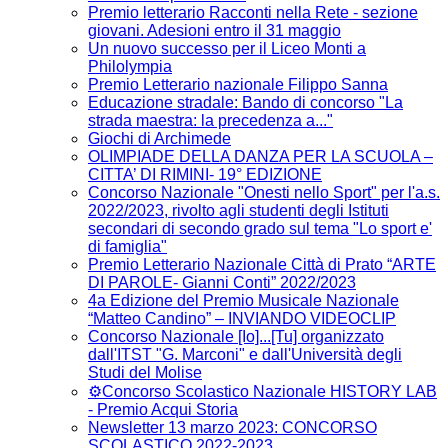
Premio letterario Racconti nella Rete - sezione
giovani. Adesioni entro il 31 maggio
Un nuovo successo per il Liceo Monti a
Philolympia
Premio Letterario nazionale Filippo Sanna
Educazione stradale: Bando di concorso "La
strada maestra: la precedenza a..."
Giochi di Archimede
OLIMPIADE DELLA DANZA PER LA SCUOLA –
CITTA’ DI RIMINI- 19° EDIZIONE
Concorso Nazionale "Onesti nello Sport" per l'a.s.
2022/2023, rivolto agli studenti degli Istituti
secondari di secondo grado sul tema "Lo sport e'
di famiglia"
Premio Letterario Nazionale Città di Prato “ARTE
DI PAROLE- Gianni Conti” 2022/2023
4a Edizione del Premio Musicale Nazionale
“Matteo Candino” – INVIANDO VIDEOCLIP
Concorso Nazionale [Io]...[Tu] organizzato
dall'ITST "G. Marconi" e dall'Università degli
Studi del Molise
⚙️Concorso Scolastico Nazionale HISTORY LAB
- Premio Acqui Storia
Newsletter 13 marzo 2023: CONCORSO
SCOLASTICO 2022-2023