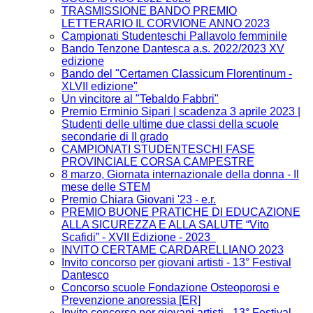
TRASMISSIONE BANDO PREMIO
LETTERARIO IL CORVIONE ANNO 2023
Campionati Studenteschi Pallavolo femminile
Bando Tenzone Dantesca a.s. 2022/2023 XV
edizione
Bando del "Certamen Classicum Florentinum -
XLVII edizione"
Un vincitore al "Tebaldo Fabbri"
Premio Erminio Sipari | scadenza 3 aprile 2023 |
Studenti delle ultime due classi della scuole
secondarie di II grado
CAMPIONATI STUDENTESCHI FASE
PROVINCIALE CORSA CAMPESTRE
8 marzo, Giornata internazionale della donna - Il
mese delle STEM
Premio Chiara Giovani '23 - e.r.
PREMIO BUONE PRATICHE DI EDUCAZIONE
ALLA SICUREZZA E ALLA SALUTE “Vito
Scafidi” - XVII Edizione - 2023
INVITO CERTAME CARDARELLIANO 2023
Invito concorso per giovani artisti - 13° Festival
Dantesco
Concorso scuole Fondazione Osteoporosi e
Prevenzione anoressia [ER]
Invito concorso per giovani artisti - 13° Festival