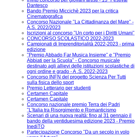
Dantesco
Bando Premio Miccichè 2023 per la critica
Cinematografica
Concorso Nazionale "La Cittadinanza del Mare" -
A.S. 2022/2023
Iscrizioni al concorso "Un corto per i Diritti Umani"
CONCORSO SCOLASTICO 2022-2023
Campionati di Imprenditorialità 2022-2023 - prima
edizione
"Premio Abbado Far Musica Insieme" e "Premio
Abbiati per la Scuola" - Concorso musicale
destinato agli allievi delle istituzioni scolastiche di
ogni ordine e grado - A .S. 2022-2023
Concorso INFN del progetto Scienza Per Tutti
sulla fisica dello sport
Premio Letterario per studenti
Certamen Capitale
Certamen Capitale
Concorso nazionale premio Terra dei Padri
"L'Italia tra Risorgimento e Romanticismo
Scenari di una nuova realtà: fino al 31 gennaio il
bando della ventiduesima edizione 2023 - Premio
InediTO
Partecipazione Concorso "Da un secolo in volo