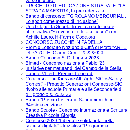
verso il futuro"
PROGETTO DI EDUCAZIONE STRADALE: “LA
STRADA MAESTRA, la precedenza a...
Bando di concorso: ""GIROLAMO MERCURIALI.
Lo sport come mezzo di inclusione"
Un click per la Scuola ti invita a partecipare
all’Iniziativa “Scrivi una Lettera al futuro” con
Achille Lauro, H-Farm e Code.org
CONCORSO ZUCCHE IN PADELLA
Premio Letterario Nazionale Città di Prato “ARTE
DI PAROLE- Gianni Conti” 2022/2023
Bando Concorso S. D. Lugarà 2023
Bimed - Concorso nazionale Pablo '23
Iniziative per maturandi del Campo della Stella
Bando_VI_ed._Premio_Leopardi
Concorso "The Kids are All Right: SIC e-Safety
Contest" - Progetto Generazioni Connesse-SIC,
rivolto alle scuole Primarie e alle Secondarie di I
e II grado a.s. 2022-23
Bando "Premio Letterario Sandomenichino" -
64esima edizione
Bando Scuole - Concorso Internazionale Scrittura
Creativa Piccola Giorgia
Concorso 2023 "Liberta' e solidarieta' nella
societa' digitale" - Iniziativa "Programma il