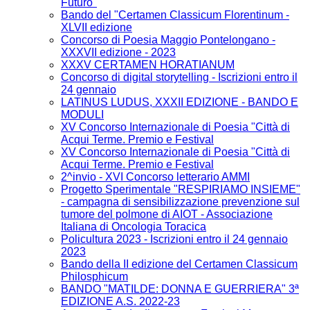
Futuro"
Bando del "Certamen Classicum Florentinum -
XLVII edizione
Concorso di Poesia Maggio Pontelongano -
XXXVII edizione - 2023
XXXV CERTAMEN HORATIANUM
Concorso di digital storytelling - Iscrizioni entro il
24 gennaio
LATINUS LUDUS, XXXII EDIZIONE - BANDO E
MODULI
XV Concorso Internazionale di Poesia "Città di
Acqui Terme. Premio e Festival
XV Concorso Internazionale di Poesia "Città di
Acqui Terme. Premio e Festival
2^invio - XVI Concorso letterario AMMI
Progetto Sperimentale "RESPIRIAMO INSIEME"
- campagna di sensibilizzazione prevenzione sul
tumore del polmone di AIOT - Associazione
Italiana di Oncologia Toracica
Policultura 2023 - Iscrizioni entro il 24 gennaio
2023
Bando della II edizione del Certamen Classicum
Philosphicum
BANDO "MATILDE: DONNA E GUERRIERA" 3ª
EDIZIONE A.S. 2022-23