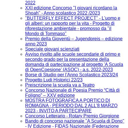
2022
XXI edizione Concorso "I giovani ricordano la
Shoah" - Anno scolastico 2022 /2023
"BUTTERFLY EFFECT PROJECT" - L'uomo e
gli alberi: un rapporto per la vita - Progetto di
riforestazione ambientale - promosso da "il
Mondo di Tommaso"
Premio della Gioventù – Jugendpreis – edizione
anno 2023
Speciale giovani scienziati
Avviso rivolto alle scuole secondarie di primo e
secondo grado per la presentazione della
domanda di partecipazione al progetto 'A Scuola
di OpenCoesione' (ASOC) - a.s. 2022-2023
Borse di Studio per l'Anno Scolastico 2023/24
Progetto Ludi Historici 22/23
Preiscrizione la scuola va a Teatro
Concorso Nazionale di Poesia Premio “Città di
Foligno” – XXV edizione
MOSTRA FOTOGRAFICA A PORTICO DI
ROMAGNA - PERIODO DAL 2 ALL'8 MARZO
2023 - INVITO A PARTECIPARE
Concorso Letterario - Rotary Premio Giorgione
Bando di concorso nazionale "A Scuola di Dono"
- IV Edizione​ - FIDAS Nazionale (Federazione