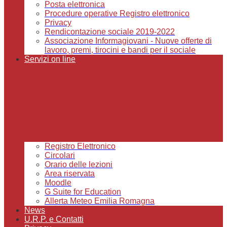
Posta elettronica
Procedure operative Registro elettronico
Privacy
Rendicontazione sociale 2019-2022
Associazione Informagiovani - Nuove offerte di
lavoro, premi, tirocini e bandi per il sociale
Servizi on line
Registro Elettronico
Circolari
Orario delle lezioni
Area riservata
Moodle
G Suite for Education
Allerta Meteo Emilia Romagna
News
U.R.P. e Contatti