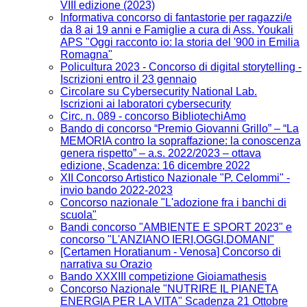
VIII edizione (2023)
Informativa concorso di fantastorie per ragazzi/e
da 8 ai 19 anni e Famiglie a cura di Ass. Youkali
APS "Oggi racconto io: la storia del '900 in Emilia
Romagna"
Policultura 2023 - Concorso di digital storytelling -
Iscrizioni entro il 23 gennaio
Circolare su Cybersecurity National Lab.
Iscrizioni ai laboratori cybersecurity
Circ. n. 089 - concorso BibliotechiAmo
Bando di concorso “Premio Giovanni Grillo” – “La
MEMORIA contro la sopraffazione: la conoscenza
genera rispetto” – a.s. 2022/2023 – ottava
edizione, Scadenza: 16 dicembre 2022
XII Concorso Artistico Nazionale "P. Celommi" -
invio bando 2022-2023
Concorso nazionale "L'adozione fra i banchi di
scuola"
Bandi concorso "AMBIENTE E SPORT 2023" e
concorso "L'ANZIANO IERI,OGGI,DOMANI"
[Certamen Horatianum - Venosa] Concorso di
narrativa su Orazio
Bando XXXIII competizione Gioiamathesis
Concorso Nazionale "NUTRIRE IL PIANETA
ENERGIA PER LA VITA" Scadenza 21 Ottobre