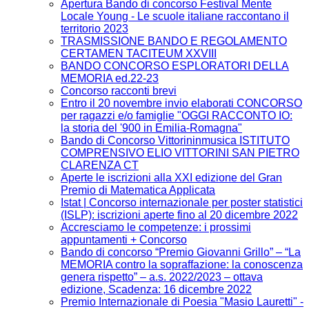
Apertura Bando di concorso Festival Mente
Locale Young - Le scuole italiane raccontano il
territorio 2023
TRASMISSIONE BANDO E REGOLAMENTO
CERTAMEN TACITEUM XXVIII
BANDO CONCORSO ESPLORATORI DELLA
MEMORIA ed.22-23
Concorso racconti brevi
Entro il 20 novembre invio elaborati CONCORSO
per ragazzi e/o famiglie "OGGI RACCONTO IO:
la storia del '900 in Emilia-Romagna"
Bando di Concorso Vittorininmusica ISTITUTO
COMPRENSIVO ELIO VITTORINI SAN PIETRO
CLARENZA CT
Aperte le iscrizioni alla XXI edizione del Gran
Premio di Matematica Applicata
Istat | Concorso internazionale per poster statistici
(ISLP): iscrizioni aperte fino al 20 dicembre 2022
Accresciamo le competenze: i prossimi
appuntamenti + Concorso
Bando di concorso “Premio Giovanni Grillo” – “La
MEMORIA contro la sopraffazione: la conoscenza
genera rispetto” – a.s. 2022/2023 – ottava
edizione, Scadenza: 16 dicembre 2022
Premio Internazionale di Poesia "Masio Lauretti" -