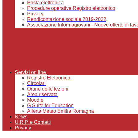
Posta elettronica
Procedure operative Registro elettronico
Privacy
Rendicontazione sociale 2019-2022
Associazione Informagiovani - Nuove offerte di lavor
Servizi on line
Registro Elettronico
Circolari
Orario delle lezioni
Area riservata
Moodle
G Suite for Education
Allerta Meteo Emilia Romagna
News
U.R.P. e Contatti
Privacy