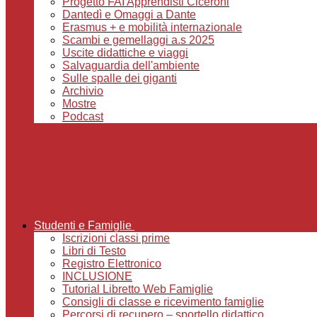
Progetto FAI Apprendisti Ciceroni
Dantedì e Omaggi a Dante
Erasmus + e mobilità internazionale
Scambi e gemellaggi a.s 2025
Uscite didattiche e viaggi
Salvaguardia dell'ambiente
Sulle spalle dei giganti
Archivio
Mostre
Podcast
Studenti e Famiglie
Iscrizioni classi prime
Libri di Testo
Registro Elettronico
INCLUSIONE
Tutorial Libretto Web Famiglie
Consigli di classe e ricevimento famiglie
Percorsi di recupero – sportello didattico